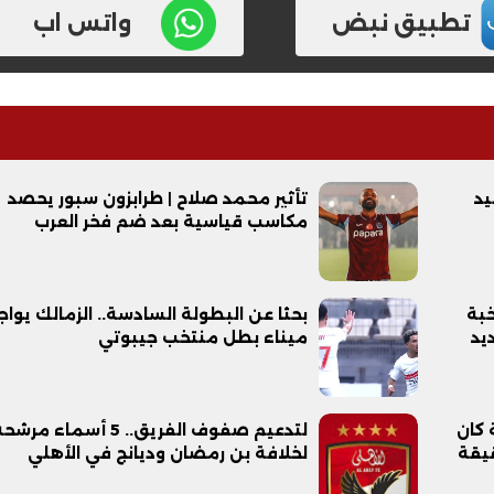
تطبيق نبض
واتس اب
يد
تأثير محمد صلاح | طرابزون سبور يحصد
مكاسب قياسية بعد ضم فخر العرب
خبة
بحثا عن البطولة السادسة.. الزمالك يواج
يد
ميناء بطل منتخب جيبوتي
 كان
لتدعيم صفوف الفريق.. 5 أسماء مرش
قيقة
لخلافة بن رمضان وديانج في الأهلي