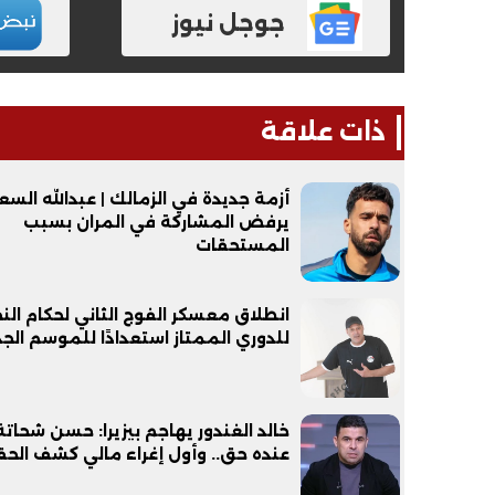
جوجل نيوز
ذات علاقة
أزمة جديدة في الزمالك | عبدالله السع
يرفض المشاركة في المران بسبب
المستحقات
انطلاق معسكر الفوج الثاني لحكام الن
للدوري الممتاز استعدادًا للموسم الجد
خالد الغندور يهاجم بيزيرا: حسن شحاتة
عنده حق.. وأول إغراء مالي كشف الح