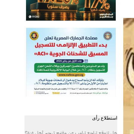
استطلاع رأى
هل تتوقع تراجع ترامب عن مقترح تهجير أهل غزة؟