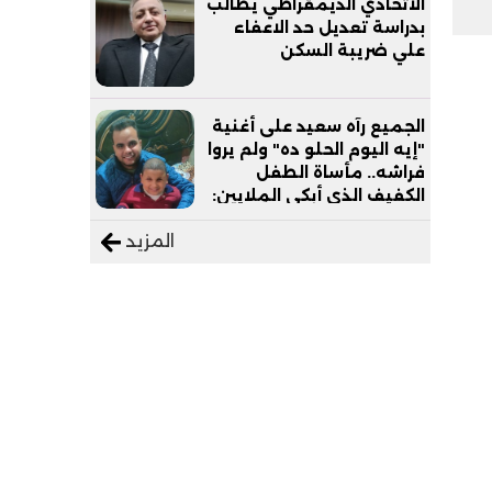
الاتحادي الديمقراطي يطالب
بدراسة تعديل حد الاعفاء
علي ضريبة السكن
الجميع رآه سعيد على أغنية
"إيه اليوم الحلو ده" ولم يروا
فراشه.. مأساة الطفل
الكفيف الذي أبكى الملايين:
"نفسي أعمل عمرة وبابا
المزيد
يرتاح من التروسيكل"