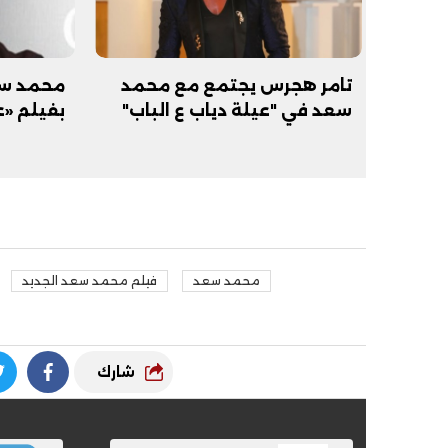
تامر هجرس يجتمع مع محمد
محمد سع
سعد في "عيلة دياب ع الباب"
بفيلم «ع
فيديو
فيديو
محمد سعد
فيلم محمد سعد الجديد
الوداع الأخير.. دفن جثامين الضحايا
افتتاح أكبر صر
الأربعة بقرية السعدية في الفيوم
مليون جنيه
شارك