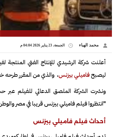
محمد الهباء
الجمعة، 23 يناير 2026 04:04 م
أعلنت شركة الرشيدي للإنتاج الفني المنتجة ل
ليصبح
فاميلي بيزنس
، والذي من المقرر طرحه خلا
ونشرت الشركة الملصق الدعائي للفيلم عبر ح
"انتظروا فيلم فاميلي بيزنس قريبا في مصر والوطن 
أحداث فيلم فاميلي بيزنس
تدور أحداث فيلم فاميلي بيزنس في إطار كوميدي