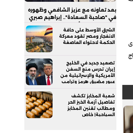
بعد تعاونه مع عزيز الشافعي وظهوره
في "صاحبة السعادة".. إبراهيم صبري
يستعد لإطلاق ألبوم "كلام"
الشرق الأوسط على حافة
الانفجار ومصر تقود معركة
ى
الحكمة لاحتواء العاصفة
ج
تصعيد جديد في الخليج
إيران تدرس منع السفن
الأمريكية والإسرائيلية من
عبور مضيق هرمز وترامب
يدعم وزير دفاعه
شعبة المخابز تكشف
تفاصيل أزمة الخبز الحر
ومطالب تقنين المخابز
السياحية| خاص