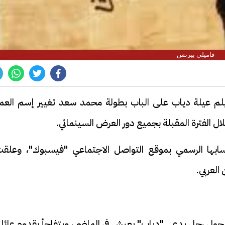
فاميلي بيزنس
فيلم عيلة دياب على الباب بطولة محمد سعد تغيير إسم العم
ل الفترة المقبلة بجميع دور العرض السينمائي.
سابها الرسمي بموقع التواصل الاجتماعي "فيسبوك"، وعلقت
العربي.
 حول رجل يدعى "دياب" يعيش في الماضي، ويتفاجأ بقدوم عائلت