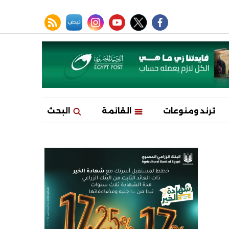
facebook
twitter
youtube
نبض
instagram
rss feed
ترند ومنوعات
القائمة
البحث