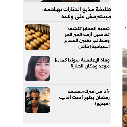
طليقة مذيع الجنازات تهـاجمه:
عدل
مبيصرفش على ولاده
يدة في 2024، ما يعكس
شعبة المخابز تكشف
تفاصيل أزمة الخبز الحر
ومطالب تقنين المخابز
السياحية| خاص
وفاة الإعلامية سونيا كمال|
موعد ومكان الجنازة
«أنا من غيرك»..محمد
رمضان يطرح أحدث أغانيه
(فيديو)