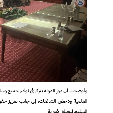
فيديو
فيديو
الوداع الأخير.. دفن جثامين الضحايا
افتتاح أكبر صر
الأربعة بقرية السعدية في الفيوم
وأوضحت أن دور الدولة يتركز في توفير جميع وسائ
مليون جنيه
العلمية ودحض الشائعات، إلى جانب تعزيز حقوق
السليم للحياة الأسرية.