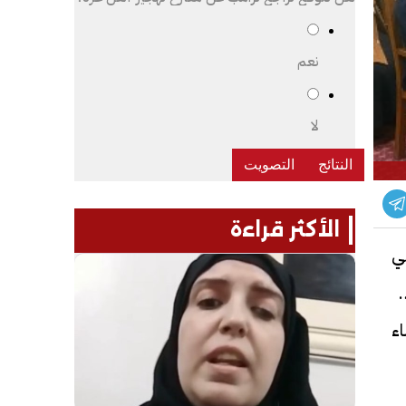
نعم
لا
الأكثر قراءة
مي
د
اء