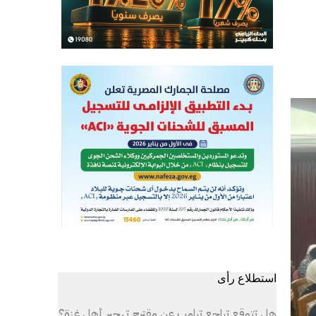
استطلاع رأى
هل تتوقع تراجع ترامب عن مقترح تهجير أهل غزة؟