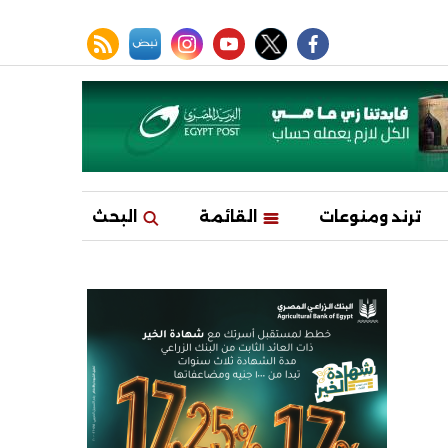
facebook
twitter
youtube
نبض
instagram
rss feed
ترند ومنوعات
القائمة
البحث