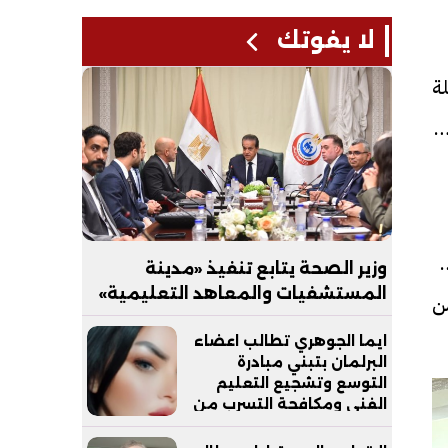
لا يفوتك
لة
2% من المواليد
لخدمة،
وزير الصحة يتابع تنفيذ «مدينة
المستشفيات والمعاهد التعليمية»
من
بالعاصمة الجديدة
ايما الجوهري تطالب اعضاء
البرلمان بتبني مبادرة
التوسع وتشجيع التعليم
الفني ومكافحة التسرب من
التعليم