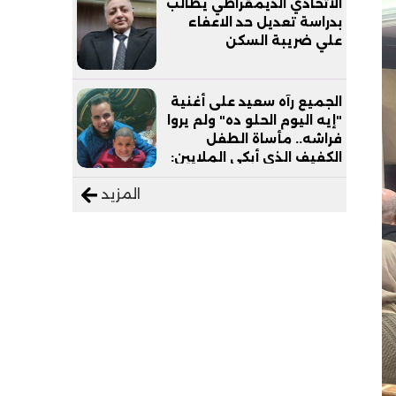
الاتحادي الديمقراطي يطالب
بدراسة تعديل حد الاعفاء
علي ضريبة السكن
الجميع رآه سعيد على أغنية
"إيه اليوم الحلو ده" ولم يروا
فراشه.. مأساة الطفل
الكفيف الذي أبكى الملايين:
"نفسي أعمل عمرة وبابا
المزيد
يرتاح من التروسيكل"