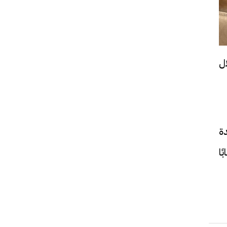
ل
دة
ا