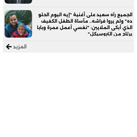
الجميع رآه سعيد على أغنية "إيه اليوم الحلو
ده" ولم يروا فراشه.. مأساة الطفل الكفيف
الذي أبكى الملايين: "نفسي أعمل عمرة وبابا
يرتاح من التروسيكل"
المزيد