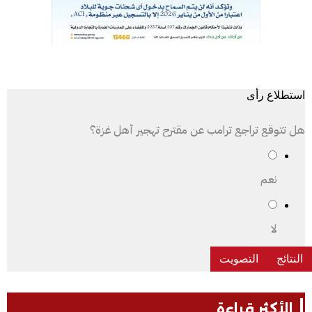
استطلاع رأى
هل تتوقع تراجع ترامب عن مقترح تهجير أهل غزة؟
نعم
لا
الأكثر قراءة