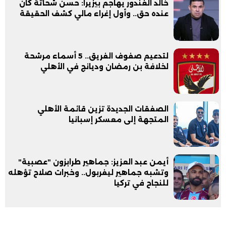
خالد الغندور يهاجم بيزيرا: حسن شحاتة كان
عنده حق.. وأول إغراء مالي كشف الحقيقة
لتدعيم صفوف الفريق.. 5 أسماء مرشحة
لخلافة بن رمضان وديانج في الأهلي
الصفقات الجديدة تزين قائمة الأهلي
المتجهة إلى معسكر إسبانيا
أيمن عبد العزيز: جماهير طرابزون "عصبية"
وتشبه جماهير ليفربول.. وخبرات صلاح تؤهله
للنجاح في تركيا