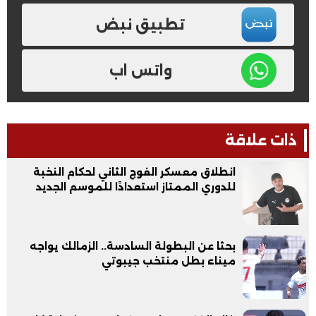
تطبيق نبض
واتس اب
ذات علاقة
انطلاق معسكر الفوج الثاني لحكام النخبة
للدوري الممتاز استعدادًا للموسم الجديد
بحثا عن البطولة السادسة.. الزمالك يواجه
ميناء بطل منتخب جيبوتي