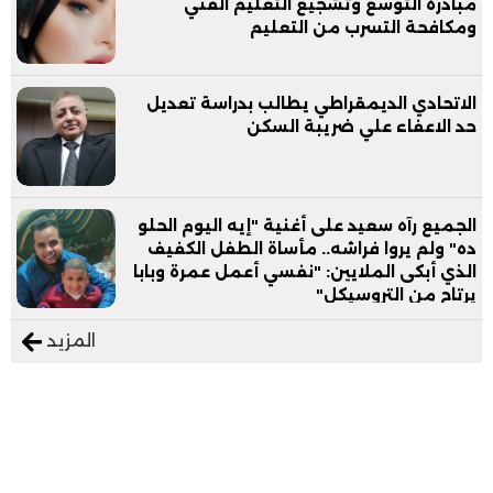
مبادرة التوسع وتشجيع التعليم الفني
ومكافحة التسرب من التعليم
الاتحادي الديمقراطي يطالب بدراسة تعديل
حد الاعفاء علي ضريبة السكن
الجميع رآه سعيد على أغنية "إيه اليوم الحلو
ده" ولم يروا فراشه.. مأساة الطفل الكفيف
الذي أبكى الملايين: "نفسي أعمل عمرة وبابا
يرتاح من التروسيكل"
المزيد