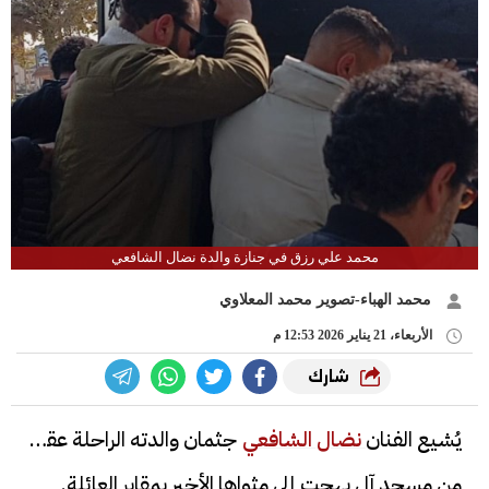
محمد علي رزق في جنازة والدة نضال الشافعي
محمد الهباء-تصوير محمد المعلاوي
الأربعاء، 21 يناير 2026 12:53 م
شارك
يُشيع الفنان
نضال الشافعي
جثمان والدته الراحلة عقب
من مسجد آل بهجت إلى مثواها الأخير بمقابر العائلة.