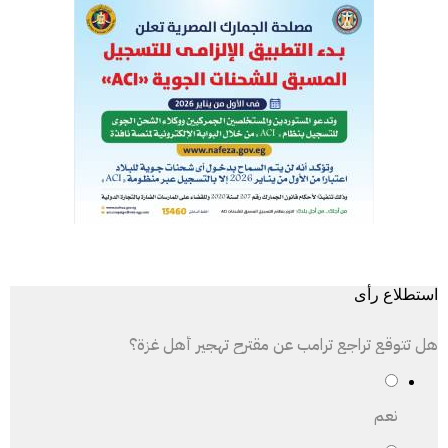
استطلاع رأى
هل تتوقع تراجع ترامب عن مقترح تهجير أهل غزة؟
نعم