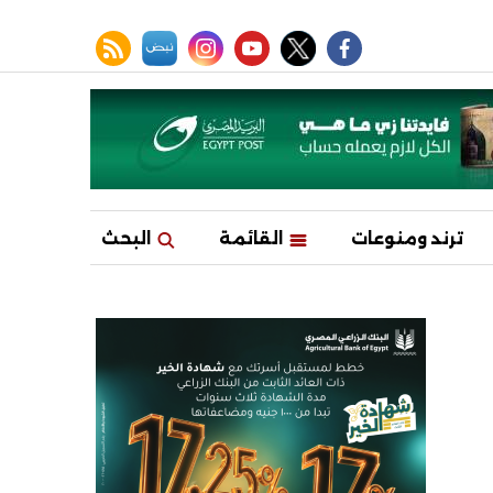
facebook
twitter
youtube
نبض
instagram
rss feed
ترند ومنوعات
القائمة
البحث