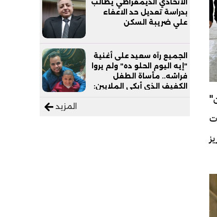
الاتحادي الديمقراطي يطالب
بدراسة تعديل حد الاعفاء
علي ضريبة السكن
الجميع رآه سعيد على أغنية
"إيه اليوم الحلو ده" ولم يروا
فراشه.. مأساة الطفل
الكفيف الذي أبكى الملايين:
"
"نفسي أعمل عمرة وبابا
المزيد
يرتاح من التروسيكل"
ت
ز