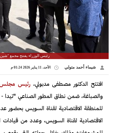
رئيس الوزراء يفتتح مجمع "شين 
شيماء أحمد متولي
الأحد، 11 يناير 2026 01:24 م
افتتح الدكتور مصطفى مدبولي،
رئيس مجلس ا
والصباغة، ضمن نطاق المطور الصناعي "تيدا - مص
للمنطقة الاقتصادية لقناة السويس بحضور عدد 
الاقتصادية لقناة السويس، وعدد من قيادات ال
للمشروعات؛ وذلك خلال جولته التي يقوم بها 