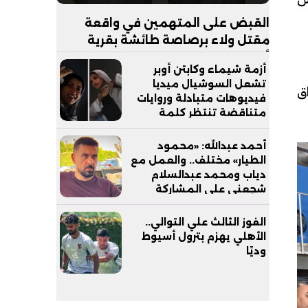
القبض على المتهمين في واقعة
مقتل ولاء برصاصة طائشة بقرية
أبجيج بالفيوم
أزمة شيماء وكابتن أوبر
تشعل السوشيال ميديا
ق
فيديوهات متبادلة وروايات
متناقضة تنتظر كلمة
التحقيقات
أحمد عبدالله: «محمود
الطيار» مختلف.. والعمل مع
دياب ومحمد عبدالسلام
شجعني على المشاركة
الفوز الثالث علي التوالي..
الأهلي يهزم بترول أسيوط
وديًا