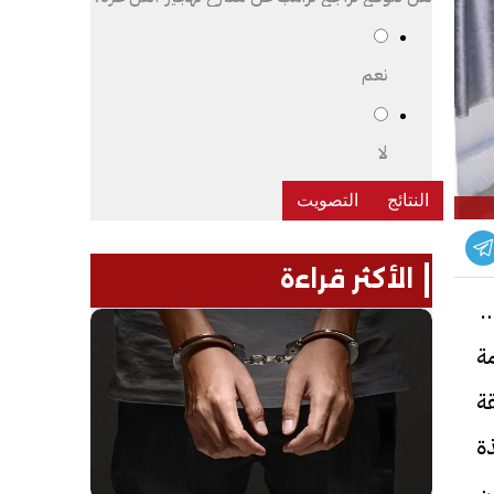
نعم
لا
الأكثر قراءة
ة
ة
ة
ة
ن