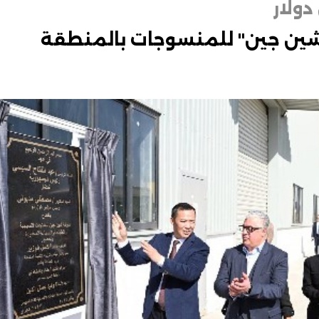
"شين جين" للمنسوجات بالمنطقة