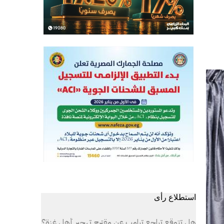
استطلاع رأى
هل تتوقع تراجع ترامب عن مقترح تهجير أهل غزة؟