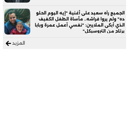
الجميع رآه سعيد على أغنية "إيه اليوم الحلو
ده" ولم يروا فراشه.. مأساة الطفل الكفيف
الذي أبكى الملايين: "نفسي أعمل عمرة وبابا
يرتاح من التروسيكل"
المزيد