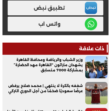
تطبيق نبض
واتس اب
ذات علاقة
وزير الشباب والرياضة ومحافظ القاهرة
يشهدان ماراثون “القاهرة مهد الحضارة”
بمشاركة 7000 متسابق
شغفه بالكرة لا ينتهي | محمد صلاح يرفض
عرضًا سعوديًا ضخمًا من أجل الدوري التركي