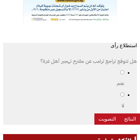
استطلاع رأى
هل تتوقع تراجع ترامب عن مقترح تهجير أهل غزة؟
نعم
لا