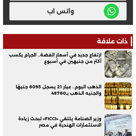
واتس اب
ذات علاقة
ارتفاع جديد في أسعار الفضة.. الجرام يكسب
أكثر من جنيهين في أسبوع
الذهب اليوم.. عيار 21 يسجل 6095 جنيهًا
والجنيه الذهب بـ48760
وزير الصناعة يلتقي «FICCI» لبحث زيادة
الاستثمارات الهندية في مصر