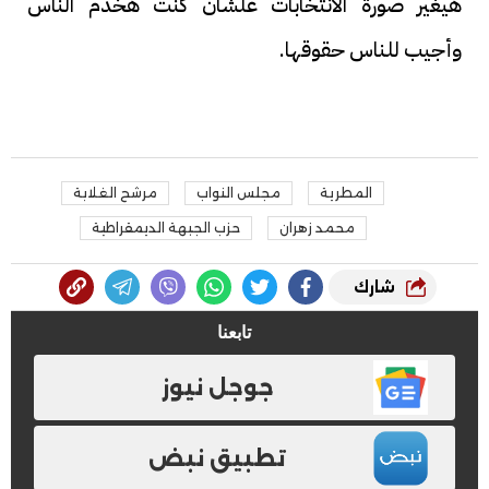
هيغير صورة الانتخابات علشان كنت هخدم الناس
وأجيب للناس حقوقها.
المطرية
مجلس النواب
مرشح الغلابة
محمد زهران
حزب الجبهة الديمقراطية
شارك
تابعنا
جوجل نيوز
تطبيق نبض