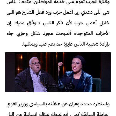
وفكرة الحزب تقوم على خدمة المواطنين، متابعا: الناس
هى اللى دعتني إنى اعمل حزب ورد فعل الشارع هو اللى
خلانى أعمل حزب لأن فكر الناس دلوقتى مدرك إن
الأحزاب المتواجدة أصبحت مجرد شكل وحزبي جاء
بإرادة شعبية الناس عايزة حد يعبر عنها ويمثلها.
واستطرد محمد زهران عن علاقته بالسياسى ووزير القوي
العاملة السابقة كمال أبو عيطه علاقة إنسانية من قبل