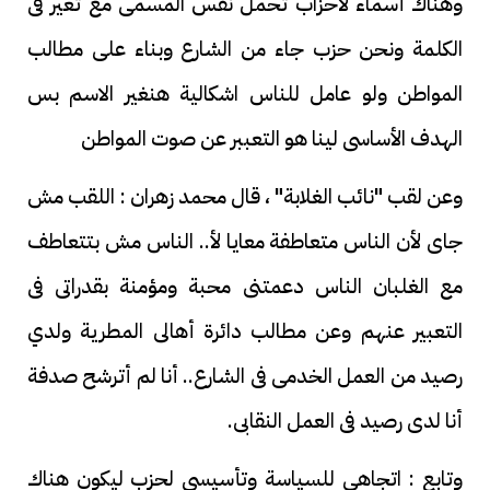
وهناك أسماء لأحزاب تحمل نفس المسمى مع تغير فى
الكلمة ونحن حزب جاء من الشارع وبناء على مطالب
المواطن ولو عامل للناس اشكالية هنغير الاسم بس
الهدف الأساسى لينا هو التعببر عن صوت المواطن
وعن لقب "نائب الغلابة" ، قال محمد زهران : اللقب مش
جاى لأن الناس متعاطفة معايا لأ.. الناس مش بتتعاطف
مع الغلبان الناس دعمتنى محبة ومؤمنة بقدراتى فى
التعبير عنهم وعن مطالب دائرة أهالى المطرية ولدي
رصيد من العمل الخدمى فى الشارع.. أنا لم أترشح صدفة
أنا لدى رصيد فى العمل النقابى.
وتابع : اتجاهى للسياسة وتأسيسي لحزب ليكون هناك