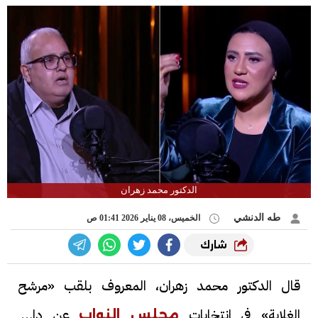
الدكتور محمد زهران
طه الدنشي
الخميس، 08 يناير 2026 01:41 ص
شارك
قال الدكتور محمد زهران، المعروف بلقب «مرشح
الغلابة» في انتخابات
عن دائرة
مجلس النواب