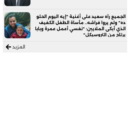
الجميع رآه سعيد على أغنية "إيه اليوم الحلو
ده" ولم يروا فراشه.. مأساة الطفل الكفيف
الذي أبكى الملايين: "نفسي أعمل عمرة وبابا
يرتاح من التروسيكل"
المزيد