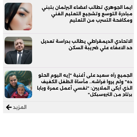
ايما الجوهري تطالب اعضاء البرلمان بتبني
مبادرة التوسع وتشجيع التعليم الفني
ومكافحة التسرب من التعليم
الاتحادي الديمقراطي يطالب بدراسة تعديل
حد الاعفاء علي ضريبة السكن
الجميع رآه سعيد على أغنية "إيه اليوم الحلو
ده" ولم يروا فراشه.. مأساة الطفل الكفيف
الذي أبكى الملايين: "نفسي أعمل عمرة وبابا
يرتاح من التروسيكل"
المزيد