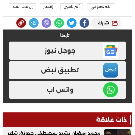
طه دسوقي
آسر ياسين
إنتصار
إن غاب القط
شارك
تابعنا
جوجل نيوز
تطبيق نبض
واتس اب
ذات علاقة
محمد رمضان يشيد بمصطفى حدوتة: شاعر