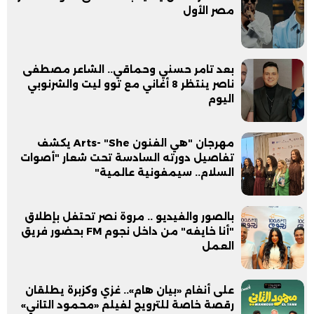
مصر الأول
بعد تامر حسني وحماقي.. الشاعر مصطفى
ناصر ينتظر 8 أغاني مع توو ليت والشرنوبي
اليوم
مهرجان "هي الفنون Arts- "She يكشف
تفاصيل دورته السادسة تحت شعار "أصوات
السلام.. سيمفونية عالمية"
بالصور والفيديو .. مروة نصر تحتفل بإطلاق
"أنا خايفه" من داخل نجوم FM بحضور فريق
العمل
على أنغام «بيان هام».. غزي وكزبرة يطلقان
رقصة خاصة للترويج لفيلم «محمود التاني»