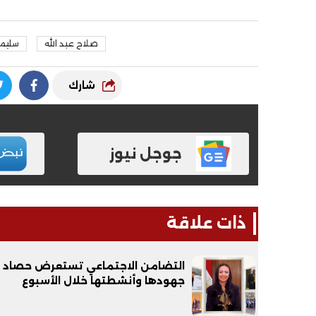
صلاح عبد الله
سليما
شارك
جوجل نيوز
فيديو
فيديو
ذات علاقة
التضامن الاجتماعي تستعرض حصاد
الوداع الأخير.. دفن جثامين الضحايا
افتتاح أكبر صر
جهودها وأنشطتها خلال الأسبوع
الأربعة بقرية السعدية في الفيوم
مليون جنيه