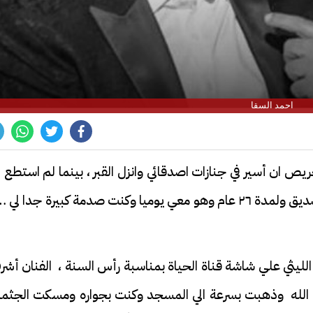
احمد السقا
ريص ان أسير في جنازات اصدقائي وانزل القبر ، بينما لم استطع 
انزل في قبر سليمان عيد وكنت احبه جدا واقرب صديق ولمدة ٢٦ عام وهو معي يوميا وكنت صدمة كبيرة جدا لي
لليثي علي شاشة قناة الحياة بمناسبة رأس السنة ، الفنان أش
 الله وذهبت بسرعة الي المسجد وكنت بجواره ومسكت الجثما