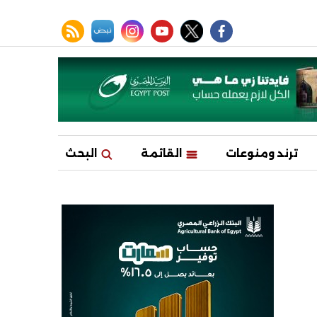
facebook
twitter
youtube
نبض
instagram
rss feed
ترند ومنوعات
القائمة
البحث