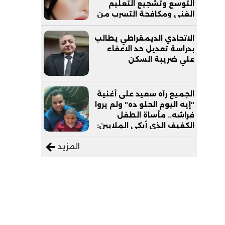
التوسع وتشجيع التعليم
الفني ومكافحة التسرب من
التعليم
الاتحادي الديمقراطي يطالب
بدراسة تعديل حد الاعفاء
علي ضريبة السكن
الجميع رآه سعيد على أغنية
"إيه اليوم الحلو ده" ولم يروا
فراشه.. مأساة الطفل
الكفيف الذي أبكى الملايين:
"نفسي أعمل عمرة وبابا
المزيد
يرتاح من التروسيكل"