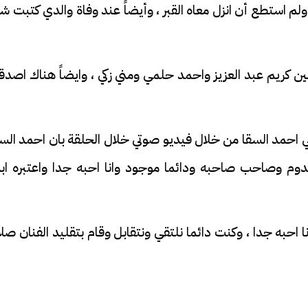
ولم استطع أن انزل معاه القبر ، وأيضاً عند وفاة والدي كتبت ش
بين كريم عبد العزيز واحمد حلمي ومني زكي ، وايضاً هناك اصدق
لي احمد السقا من خلال فيديو صوتي خلال الحلقة بان احمد الس
وم وصاحب صاحبه ودائما موجود وانا احبه جدا واعتبره ابن
 احبه جدا ، وكنت دائما نلتقي ونتقابل وقام بتقليد الفنان صل