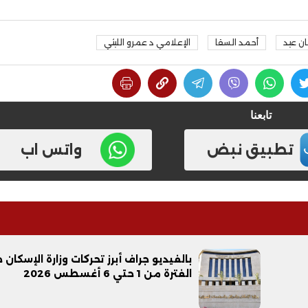
ن عيد
أحمد السقا
الإعلامي د عمرو الليثي
تابعنا
تطبيق نبض
واتس اب
فيديو
بالفيديو جراف أبرز تحركات وزارة الإسكان 
ح ديني في القوصية..
ابني بطل وفخورة بيه.. أول ظهور 
الفترة من 1 حتي 6 أغسطس 2026
تحفة معمارية بتكلفة تجاوزت 20
عماد سائق التريلا مع والدته بعد
تصدره التريند| فيديو