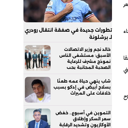
عر
اء
تطورات جديدة في صفقة انتقال رودري
لـ برشلونة
خالد نجم وزير الاتصالات
الأسبق: مستشفى الناس
قا
نموذج مشرف للرعاية
الصحية المجانية يجب
ي
مساندته
شاب ينهي حياة عمه طعنًا
بسلاح أبيض في إدكو بسبب
خلافات على الميراث
اح
التموين في أسبوع.. خفض
سعر السكر وإطلاق
الأوكازيون وتشديد الرقابة