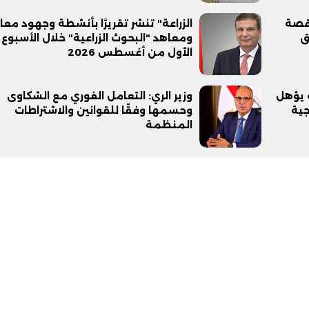
 قصة
الزراعة" تنشر تقريرًا بأنشطة وجهود مع
ق
ومعاهد "البحوث الزراعية" خلال الأسبوع
الأول من أغسطس 2026
ة يؤهل
وزير الري: التعامل الفوري مع الشكاوى
نولوجية
وحسمها وفقًا للقوانين والاشتراطات
المنظمة