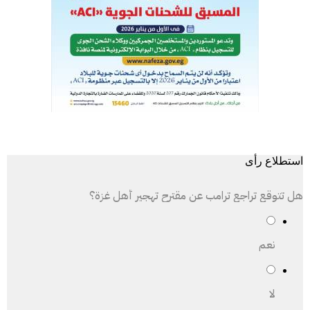
استطلاع رأى
هل تتوقع تراجع ترامب عن مقترح تهجير أهل غزة؟
نعم
لا