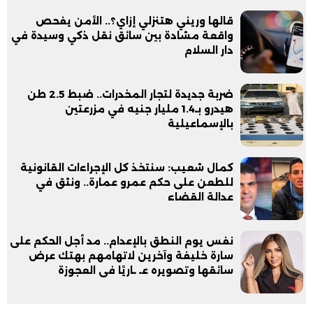
قالها وريني هتنزلي إزاي؟.. الأمن يفحص
واقعة مشادة بين سائق نقل ذكي وسيدة في
دار السلام
ضربة جديدة لتجار المخدرات.. ضبط 2.5 طن
هيدرو بـ1.4 مليار جنيه في مزرعتين
بالإسماعيلية
كمال شعيب: سنتخذ كل الإجراءات القانونية
للطعن على حكم عمرو عمارة.. ونثق في
عدالة القضاء
نفس يوم النطق بالإعدام.. مد أجل الحكم على
سارة خليفة وآخرين لاتهامهم بهتك عرض
سائقها وتصويره عـ ـاريًا فى العجوزة