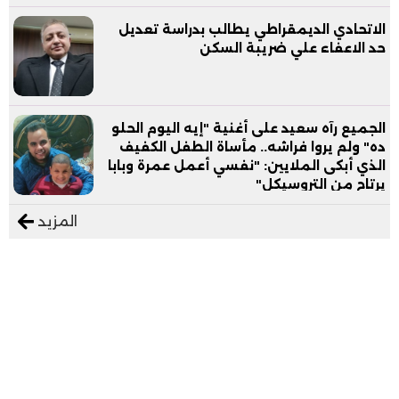
الاتحادي الديمقراطي يطالب بدراسة تعديل
حد الاعفاء علي ضريبة السكن
الجميع رآه سعيد على أغنية "إيه اليوم الحلو
ده" ولم يروا فراشه.. مأساة الطفل الكفيف
الذي أبكى الملايين: "نفسي أعمل عمرة وبابا
يرتاح من التروسيكل"
المزيد