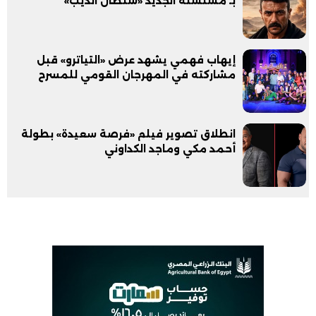
بـ مسلسله الجديد «سلطان الديب»
إيهاب فهمي يشهد عرض «التياترو» قبل
مشاركته في المهرجان القومي للمسرح
انطلاق تصوير فيلم «فرصة سعيدة» بطولة
أحمد مكي وماجد الكداوني