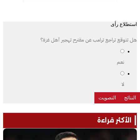
استطلاع رأى
هل تتوقع تراجع ترامب عن مقترح تهجير أهل غزة؟
نعم
لا
الأكثر قراءة