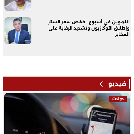
التموين في أسبوع.. خفض سعر السكر
وإطلاق الأوكازيون وتشديد الرقابة على
المخابز
فيديو
حوادث