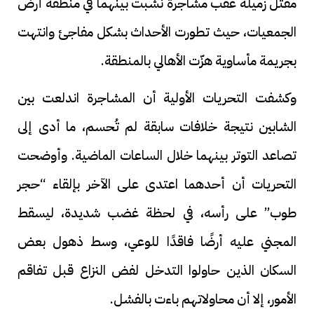
مقتل زميله عقب مشاجرة نشبت بينهما في منطقة أرض
الجمعيات، حيث تطورت الأحداث بشكل مفاجئ وانتهت
بجريمة مأساوية هزّت الأهالي بالمنطقة.
وكشفت التحريات الأولية أن المشاجرة اندلعت بين
الشابين نتيجة خلافات سابقة لم تُحسم، ما أدى إلى
تصاعد التوتر بينهما خلال الساعات الماضية. وأوضحت
التحريات أن أحدهما اعتدى على الآخر بإلقاء “حجر
طوب” على رأسه، في لحظة غضب شديدة، ليسقط
المجني عليه أرضًا فاقدًا للوعي، وسط ذهول بعض
السكان الذين حاولوا التدخل لفض النزاع قبل تفاقم
الأمور، إلا أن محاولاتهم باءت بالفشل.