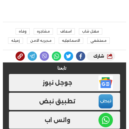
مقتل شاب
اسعاف
مشاجره
وفاه
مستشفي
الاسماعيليه
مديريه الامن
زميله
شارك
تابعنا
جوجل نيوز
تطبيق نبض
واتس اب