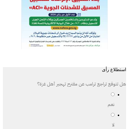
استطلاع رأى
هل تتوقع تراجع ترامب عن مقترح تهجير أهل غزة؟
نعم
لا