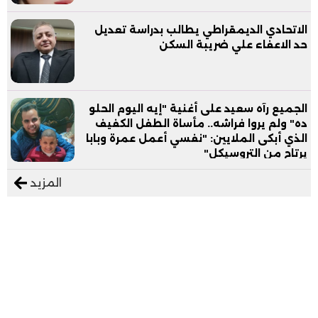
الاتحادي الديمقراطي يطالب بدراسة تعديل
حد الاعفاء علي ضريبة السكن
الجميع رآه سعيد على أغنية "إيه اليوم الحلو
ده" ولم يروا فراشه.. مأساة الطفل الكفيف
الذي أبكى الملايين: "نفسي أعمل عمرة وبابا
يرتاح من التروسيكل"
المزيد