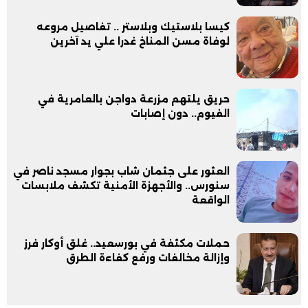
كيسا بلاستيك وبلاستر .. تفاصيل مروعه
لوفاة مسن المناخ غدرا علي يد آخرين
حريق يلتهم مزرعة دواجن بالعامرية في
الفيوم.. دون إصابات
العثور على جثمان شاب بجوار مسجد ناصر في
سنورس.. والأجهزة الأمنية تكشف ملابسات
الواقعة
حملات مكثفة في بورسعيد.. غلق أوكار فرز
وإزالة مخالفات ورفع كفاءة الطرق