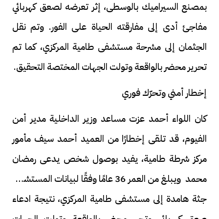
بمصنع السيراميك بالوسطى، إثر تعرضه لصعق كهربائي
مفاجئ أدى إلى مفارقته الحياة على الفور. وتم نقل
الجثمان إلى مشرحة مستشفى طامية المركزي، كما تم
تحرير محضر بالواقعة وتولت الجهات المختصة التحقيق.
إخطار أمني وتحرّك فوري
كان اللواء أحمد عزت مساعد وزير الداخلية مدير أمن
الفيوم، قد تلقى إخطارًا من العميد أحمد سيف مأمور
مركز شرطة طامية، يفيد بوصول شخص يدعى رمضان
محمد ويبلغ من العمر 36 عامًا وفقًا لبيانات المستشفى
جثة هامدة إلى مستشفى طامية المركزي، نتيجة ادعاء
صعق كهربائي وتحرر محضر بالواقعة وتولت الجهات