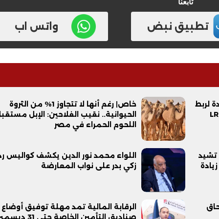
تابعنا
تطبيق نبض
واتس اب
 جديدة لربط
خاص| رغم أنها لا تتجاوز 1% من الثروة
فيديو
الحيوانية.. نقيب الفلاحين: الإبل مستقب
اللحوم الحمراء في مصر
 تشيد
اللواء محمد نور الدين يكشف كواليس رد
يادة
زكي بدر على نواب المعارضة
ح ديني في القوصية..
ابني بطل وفخورة بيه.. أول ظهور 
تحفة معمارية بتكلفة تجاوزت 20
عماد سائق التريلا مع والدته بعد
حاق
الرقابة المالية تمد مهلة توفيق أوضاع
تصدره التريند| فيديو
صناديق التأمين الخاصة حتى 31 ديسم