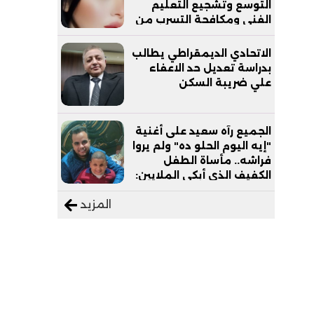
التوسع وتشجيع التعليم
الفني ومكافحة التسرب من
التعليم
الاتحادي الديمقراطي يطالب
بدراسة تعديل حد الاعفاء
علي ضريبة السكن
الجميع رآه سعيد على أغنية
"إيه اليوم الحلو ده" ولم يروا
فراشه.. مأساة الطفل
الكفيف الذي أبكى الملايين:
"نفسي أعمل عمرة وبابا
المزيد
يرتاح من التروسيكل"