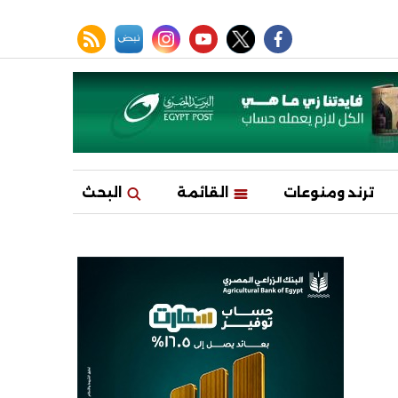
facebook
twitter
youtube
نبض
instagram
rss feed
ترند ومنوعات
القائمة
البحث