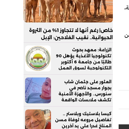
ة،
خاص| رغم أنها لا تتجاوز 1% من الثروة
ن
الحيوانية.. نقيب الفلاحين: الإبل
مستقبل اللحوم الحمراء في مصر
الزراعة: معهد بحوث
تكنولوجيا الأغذية يؤهل 90
طالبًا من جامعة 6 أكتوبر
التكنولوجية لسوق العمل
العثور على جثمان شاب
بجوار مسجد ناصر في
سنورس.. والأجهزة الأمنية
تكشف ملابسات الواقعة
كيسا بلاستيك وبلاستر ..
تفاصيل مروعه لوفاة مسن
المناخ غدرا علي يد آخرين