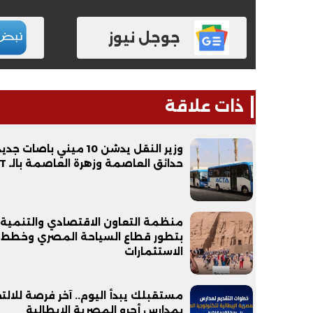
جوجل نيوز
ذات علاقة
وزير النقل يدشن 10 ميني باصات
فيديو
فيديو
حدائق العاصمة وزهرة العاصمة بالـ LRT
منظمة التعاون الاقتصادي والتنمية
بتطور قطاع السياحة المصري وخطط ز
الاستثمارات
الوداع الأخير.. دفن جثامين الضحايا
افتتاح أكبر صر
الأربعة بقرية السعدية في الفيوم
مستقبلك يبدأ اليوم.. آخر فرصة للالت
مليون جنيه
بمدارس أجرو المصرية الإيطالية