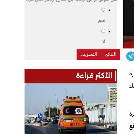
نعم
لا
رة
الأكثر قراءة
ء
ة
 الموقع