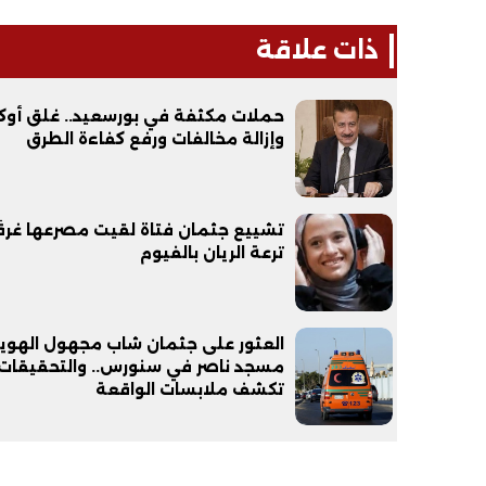
ذات علاقة
حملات مكثفة في بورسعيد.. غلق أوكار
وإزالة مخالفات ورفع كفاءة الطرق
فيديو
فيديو
تشييع جثمان فتاة لقيت مصرعها غرقً
ترعة الريان بالفيوم
العثور على جثمان شاب مجهول الهوية
الوداع الأخير.. دفن جثامين الضحايا
افتتاح أكبر صر
مسجد ناصر في سنورس.. والتحقيقات
الأربعة بقرية السعدية في الفيوم
تكشف ملابسات الواقعة
مليون جنيه