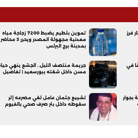
 فرز
تموين بلطيم يضبط 7200 زجاجة مياه
معدنية مجهولة المصدر ويحرر 3 محاضر
بمدينة برج البرلس
فيديو
ا في
جريمة منتصف الليل.. الجشع ينهي حياة
مسن داخل شقته ببورسعيد | تفاصيل
 بجوار
تشييع جثمان عامل لقي مصرعه إثر
ح ديني في القوصية..
ابني بطل وفخورة بيه.. أول ظهور 
سقوطه داخل بئر صرف صحي بالفيوم
تحفة معمارية بتكلفة تجاوزت 20
عماد سائق التريلا مع والدته بعد
تصدره التريند| فيديو