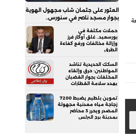
العثور على جثمان شاب مجهول الهوية
بجوار مسجد ناصر في سنورس..
عة
والتحقيقات تكشف ملابسات الواقعة
حملات مكثفة في
بورسعيد.. غلق أوكار فرز
وإزالة مخالفات ورفع كفاءة
الطرق
السكك الحديدية تناشد
المواطنين: حرق وإلقاء
المخلفات بجوار القضبان
يهدد سلامة القطارات
والركاب
تموين بلطيم يضبط 7200
زجاجة مياه معدنية مجهولة
المصدر ويحرر 3 محاضر
بمدينة برج البرلس