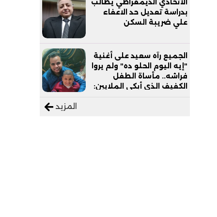
الاتحادي الديمقراطي يطالب
بدراسة تعديل حد الاعفاء
علي ضريبة السكن
الجميع رآه سعيد على أغنية
"إيه اليوم الحلو ده" ولم يروا
فراشه.. مأساة الطفل
الكفيف الذي أبكى الملايين:
"نفسي أعمل عمرة وبابا
المزيد
يرتاح من التروسيكل"