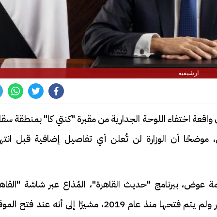
ارشيفية
 واقعة اختفاء اللوحة الجدارية من مقبرة "كنتي كا" بمنطقة سقا
ق، موضحًا أن الوزارة لن تُعلن أي تفاصيل إضافية قبل انتها
ة عوض، ببرنامج "حديث القاهرة"، المُذاع عبر شاشة "القاهر
والناس"، أن المقبرة كانت تُستخدم كمخزن للآثار ولم يتم فتحها منذ عام 2019، مشيرًا إلى أنه عند فتح