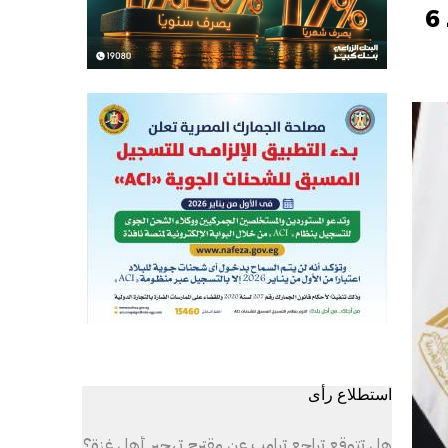
وزير الآثار: لغز لوحة "كنتي كا" في قبضة النيابة.. المخزن مغلق منذ 6
استطلاع رأى
هل تتوقع تراجع ترامب عن مقترح تهجير أهل غزة؟