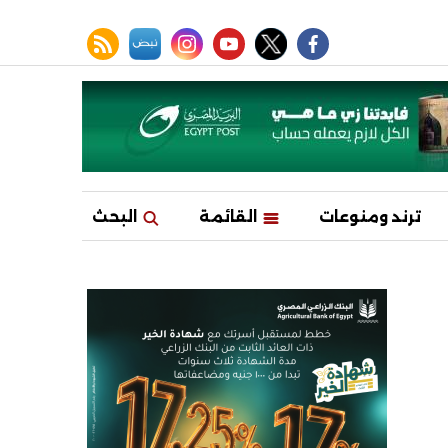
facebook
twitter
youtube
نبض
instagram
rss feed
ترند ومنوعات
القائمة
البحث