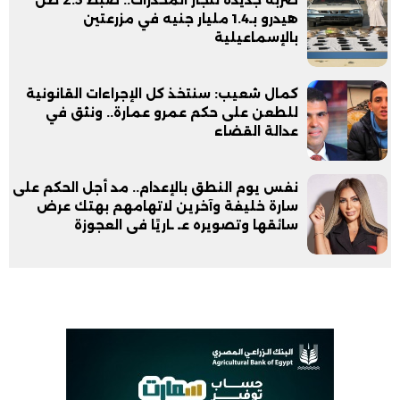
ضربة جديدة لتجار المخدرات.. ضبط 2.5 طن
هيدرو بـ1.4 مليار جنيه في مزرعتين
بالإسماعيلية
كمال شعيب: سنتخذ كل الإجراءات القانونية
للطعن على حكم عمرو عمارة.. ونثق في
عدالة القضاء
نفس يوم النطق بالإعدام.. مد أجل الحكم على
سارة خليفة وآخرين لاتهامهم بهتك عرض
سائقها وتصويره عـ ـاريًا فى العجوزة