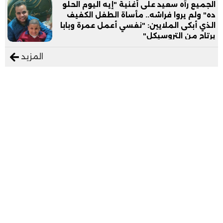
الجميع رآه سعيد على أغنية "إيه اليوم الحلو
ده" ولم يروا فراشه.. مأساة الطفل الكفيف
الذي أبكى الملايين: "نفسي أعمل عمرة وبابا
يرتاح من التروسيكل"
المزيد