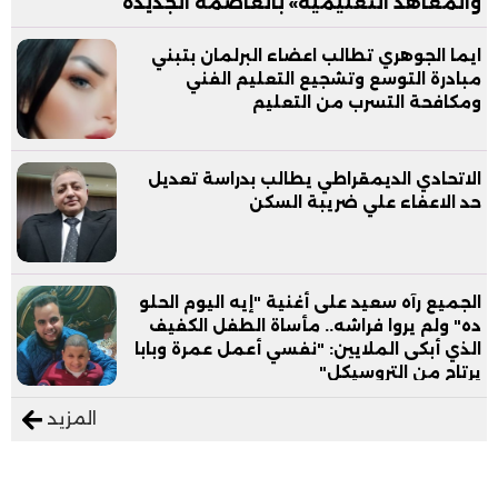
والمعاهد التعليمية» بالعاصمة الجديدة
ايما الجوهري تطالب اعضاء البرلمان بتبني
مبادرة التوسع وتشجيع التعليم الفني
ومكافحة التسرب من التعليم
الاتحادي الديمقراطي يطالب بدراسة تعديل
حد الاعفاء علي ضريبة السكن
الجميع رآه سعيد على أغنية "إيه اليوم الحلو
ده" ولم يروا فراشه.. مأساة الطفل الكفيف
الذي أبكى الملايين: "نفسي أعمل عمرة وبابا
يرتاح من التروسيكل"
المزيد