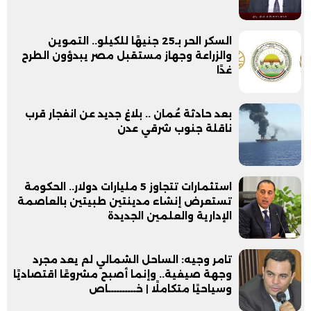
السكر الحر بـ25 جنيهًا للكيلو.. التموين
والزراعة وجهاز مستقبل مصر يبدؤون الطرح
غدًا
بعد حادثة عُمان .. بلاغ جديد عن انفجار قرب
ناقلة جنوب شرقي عدن
استثمارات تتجاوز 5 مليارات دولار.. الحكومة
تستعرض إنشاء مدينتين طبيتين بالعاصمة
الإدارية والعلمين الجديدة
تامر وجيه: الساحل الشمالي لم يعد مجرد
وجهة صيفية.. وإنما أصبح مشروعًا اقتصاديًا
وسياحيًا متكاملًا | خــــــــــاص