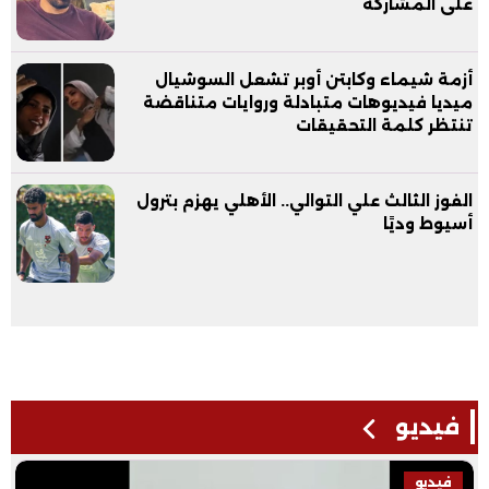
على المشاركة
أزمة شيماء وكابتن أوبر تشعل السوشيال
ميديا فيديوهات متبادلة وروايات متناقضة
تنتظر كلمة التحقيقات
الفوز الثالث علي التوالي.. الأهلي يهزم بترول
أسيوط وديًا
فيديو
فيديو