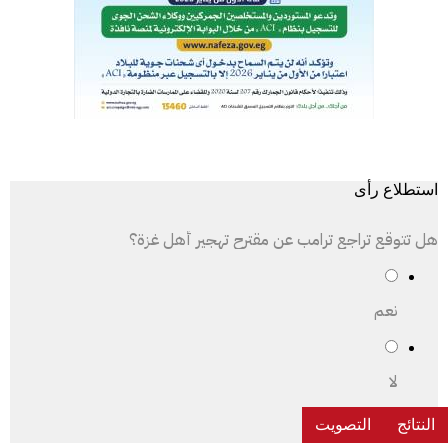
استطلاع رأى
هل تتوقع تراجع ترامب عن مقترح تهجير أهل غزة؟
نعم
لا