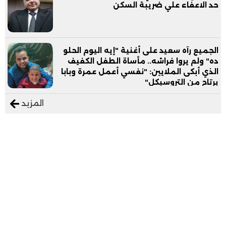
حد الاعفاء علي ضريبة السكن
الجميع رآه سعيد على أغنية "إيه اليوم الحلو
ده" ولم يروا فراشه.. مأساة الطفل الكفيف
الذي أبكى الملايين: "نفسي أعمل عمرة وبابا
يرتاح من التروسيكل"
المزيد