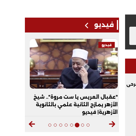
فيديو
فيديو
فيديو
رحى
ي
"عقبال العريس يا ست مروة".. شيخ
التظلم يعي
الأزهر يمازح الثانية علمي بالثانوية
المنوفية 
الأزهرية| فيديو
النهائية ب