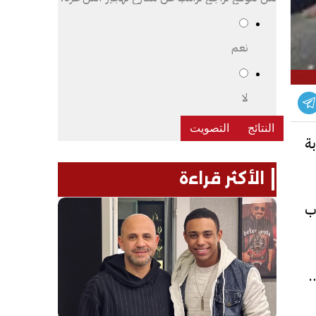
نعم
لا
ة
الأكثر قراءة
ب
 ه و 4527، أسفر عنها