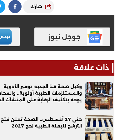
شارك
جوجل نيوز
فيديو
حوادث
ذات علاقة
وكيل صحة قنا الجديد: توفير الأدوية
والمستلزمات الطبية أولوية.. والمحا
ابني بطل وفخورة بيه.. أول ظهور لـ
قالها وريني هتن
يوجه بتكثيف الرقابة على المنشآت ا
عماد سائق التريلا مع والدته بعد
يفحص واقعة م
تصدره التريند| فيديو
ذكي وسيدة في 
حتى 27 أغسطس.. الصحة تعلن فتح 
الترشح للبعثة الطبية لحج 2027