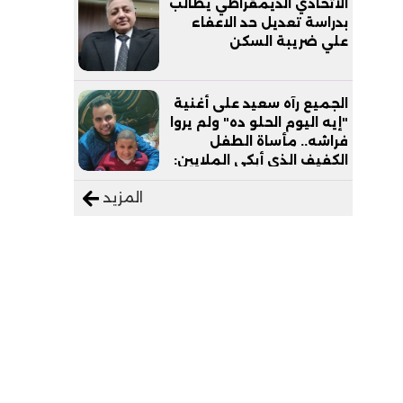
الاتحادي الديمقراطي يطالب
بدراسة تعديل حد الاعفاء
علي ضريبة السكن
الجميع رآه سعيد على أغنية
"إيه اليوم الحلو ده" ولم يروا
فراشه.. مأساة الطفل
الكفيف الذي أبكى الملايين:
"نفسي أعمل عمرة وبابا
المزيد
يرتاح من التروسيكل"