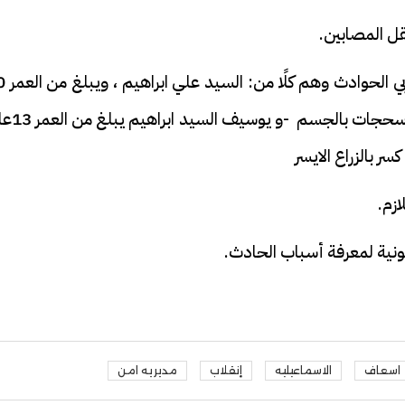
ل المصابين.
وحصل موقع "بصراحه " على أسما
عاما، مصابه باشتباة كسر بالزراع الايسر -وكدمات 
زم.
انونية لمعرفة أسباب الحادث.
اسعاف
الاسماعيليه
إنقلاب
مديريه امن