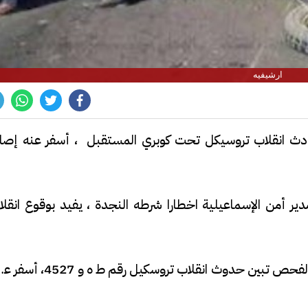
ارشيفيه
دث انقلاب تروسيكل تحت كوبري المستقبل ، أسفر عنه إصاب
ير أمن الإسماعيلية اخطارا شرطه النجدة ، يفيد بوقوع انقلا
وعلى الفور انتقل ضباط المباحث لمكان البلاغ وبالفحص تبين حدوث انقلاب تروسكيل رقم ط