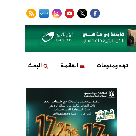
facebook
twitter
youtube
نبض
instagram
rss feed
ترند ومنوعات
القائمة
البحث