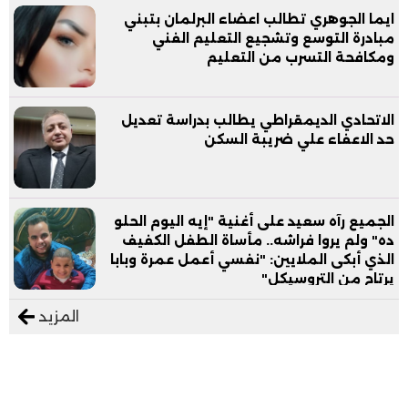
ايما الجوهري تطالب اعضاء البرلمان بتبني
مبادرة التوسع وتشجيع التعليم الفني
ومكافحة التسرب من التعليم
الاتحادي الديمقراطي يطالب بدراسة تعديل
حد الاعفاء علي ضريبة السكن
الجميع رآه سعيد على أغنية "إيه اليوم الحلو
ده" ولم يروا فراشه.. مأساة الطفل الكفيف
الذي أبكى الملايين: "نفسي أعمل عمرة وبابا
يرتاح من التروسيكل"
المزيد