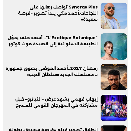
Synergy Plus تواصل رهانها على
النجاحات.أحمد مكي يبدأ تصوير «فرصة
سعيدة»
“L’Exotique Botanique”.. أسعد خلف يحوّل
الطبيعة الاستوائية إلى قصيدة هوت كوتور
رمضان 2027..أحمد العوضي يشوق جمهوره
بـ مسلسله الجديد «سلطان الديب»
إيهاب فهمي يشهد عرض «التياترو» قبل
مشاركته في المهرجان القومي للمسرح
انطلاق تصوير فيلم «فرصة سعيدة» بطولة