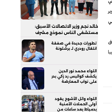
ي
ير
ي
خالد نجم وزير الاتصالات الأسبق:
مستشفى الناس نموذج مشرف
للرعاية الصحية المجانية يجب
ى
تطورات جديدة في صفقة
مساندته
انتقال رودري لـ برشلونة
ا
اللواء محمد نور الدين
يكشف كواليس رد زكي بدر
على نواب المعارضة
اللواء وائل الأشوح يقود
أولى الحملات الأمنية
بدمياط بعد ساعات من