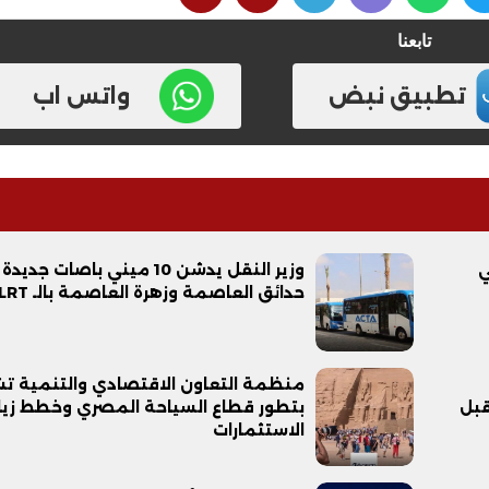
تابعنا
تطبيق نبض
واتس اب
فيديو
ي
وزير النقل يدشن 10 ميني باصات جدي
حدائق العاصمة وزهرة العاصمة بالـ LRT
منظمة التعاون الاقتصادي والتنمية ت
قبل
بتطور قطاع السياحة المصري وخطط زيا
ح ديني في القوصية..
ابني بطل وفخورة بيه.. أول ظهور 
الاستثمارات
تحفة معمارية بتكلفة تجاوزت 20
عماد سائق التريلا مع والدته بعد
تصدره التريند| فيديو