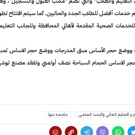
ون التعليم والطلاب" والتي تضم "مكتب القبول والتسجيل"، وه
م خدمات أفضل للطلاب الجدد والحاليين. كما سيتم افتتاح تطو
خدمات الصحية المقدمة لأهالي المحافظة وللجانب التعليم
معة ووضع حجر الأساس مبنى المدرجات ووضع حجر الاساس لمبن
ع حجر الاساس الحمام السباحة نصف أولمبي وتفقد مصنع توشيب
زير التعليم العالي والبحث العلمي
جامعه بنها