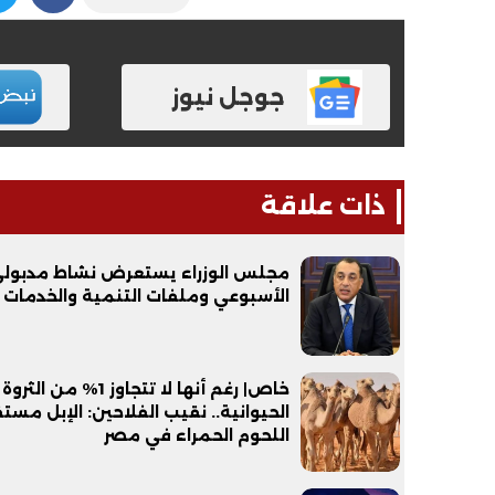
جوجل نيوز
ذات علاقة
فيديو
فيديو
مجلس الوزراء يستعرض نشاط مدبول
الأسبوعي وملفات التنمية والخدمات
خاص| رغم أنها لا تتجاوز 1% من الثروة
الحيوانية.. نقيب الفلاحين: الإبل مست
الوداع الأخير.. دفن جثامين الضحايا
افتتاح أكبر صر
اللحوم الحمراء في مصر
الأربعة بقرية السعدية في الفيوم
مليون جنيه