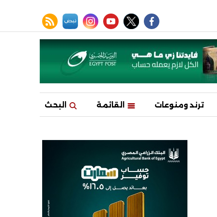
facebook
twitter
youtube
نبض
instagram
rss feed
ترند ومنوعات
القائمة
البحث