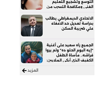
التوسع وتشجيع التعليم
الفني ومكافحة التسرب من
التعليم
الاتحادي الديمقراطي يطالب
بدراسة تعديل حد الاعفاء
علي ضريبة السكن
الجميع رآه سعيد على أغنية
"إيه اليوم الحلو ده" ولم يروا
فراشه.. مأساة الطفل
الكفيف الذي أبكى الملايين:
"نفسي أعمل عمرة وبابا
المزيد
يرتاح من التروسيكل"