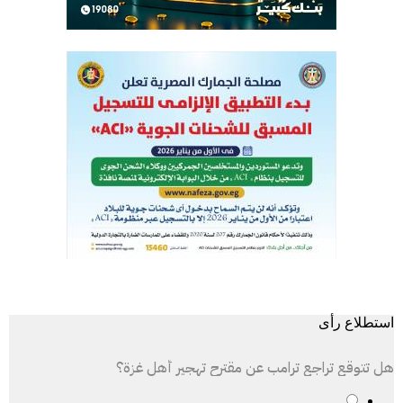
استطلاع رأى
هل تتوقع تراجع ترامب عن مقترح تهجير أهل غزة؟