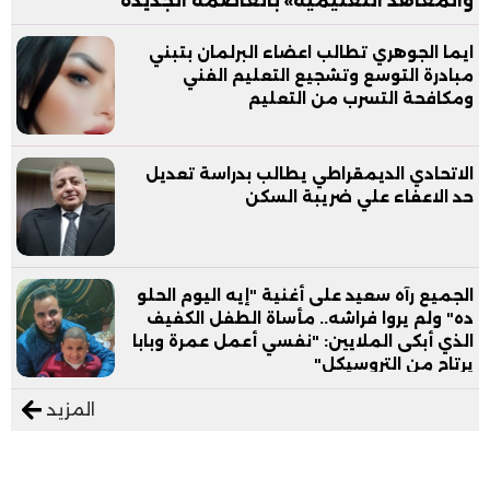
والمعاهد التعليمية» بالعاصمة الجديدة
ايما الجوهري تطالب اعضاء البرلمان بتبني
مبادرة التوسع وتشجيع التعليم الفني
ومكافحة التسرب من التعليم
الاتحادي الديمقراطي يطالب بدراسة تعديل
حد الاعفاء علي ضريبة السكن
الجميع رآه سعيد على أغنية "إيه اليوم الحلو
ده" ولم يروا فراشه.. مأساة الطفل الكفيف
الذي أبكى الملايين: "نفسي أعمل عمرة وبابا
يرتاح من التروسيكل"
المزيد