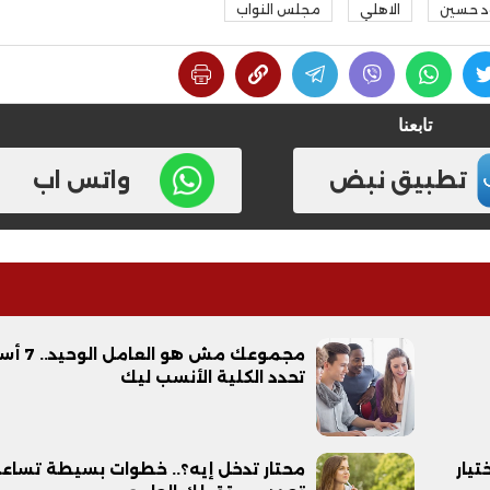
د حسين
الاهلي
مجلس النواب
تابعنا
تطبيق نبض
واتس اب
فيديو
مجموعك مش هو العا
تحدد الكلية الأنسب ليك
ح ديني في القوصية..
ابني بطل وفخورة بيه.. أول ظهور 
تحفة معمارية بتكلفة تجاوزت 20
عماد سائق التريلا مع والدته بعد
يار
محتار تدخل إيه؟.. خطوات بسيطة تساع
تصدره التريند| فيديو