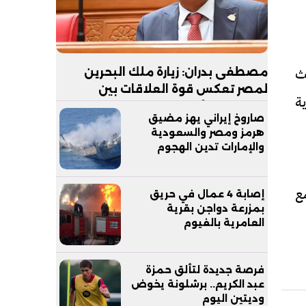
ث
مصطفى بدران: زيارة ملك البحرين
لمصر تعكس قوة العلاقات بين
ة
البلدين.. والأمن القومي الخليجي جزء
صاروخ إيراني يهز مضيق
لا يتجزأ من الأمن القومي المصري
هرمز ومصر والسعودية
والإمارات تدين الهجوم
ع
إصابة 4 عمال في حريق
بمزرعة دواجن بقرية
العامرية بالفيوم
فرصة جديدة لتألق حمزة
عبد الكريم.. برشلونة يخوض
وديتين اليوم