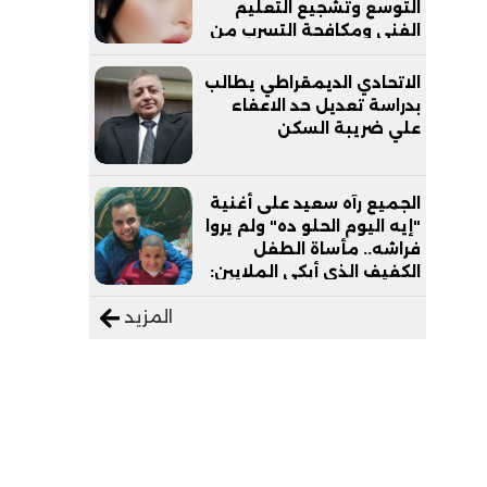
التوسع وتشجيع التعليم
الفني ومكافحة التسرب من
التعليم
الاتحادي الديمقراطي يطالب
بدراسة تعديل حد الاعفاء
علي ضريبة السكن
الجميع رآه سعيد على أغنية
"إيه اليوم الحلو ده" ولم يروا
فراشه.. مأساة الطفل
الكفيف الذي أبكى الملايين:
"نفسي أعمل عمرة وبابا
المزيد
يرتاح من التروسيكل"