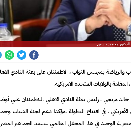
الدكتور محمود حسين
والرياضة بمجلس النواب ، الاطمئنان على بعثة النادي الاهل
 المقامة بالولايات المتحده الامريكيه.
الد مرتجي ، رئيس بعثة النادي الاهلي ،للاطمئنان علي أوضا
 الأمريكي ، في افتتاح البطولة ،مؤكدا دعم لجنة الشباب وجم
مصرية الوحيد في هذا المحفل العالمي ليسعد الجماهير المصري