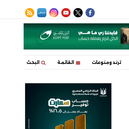
facebook
twitter
youtube
نبض
instagram
rss feed
ترند ومنوعات
القائمة
البحث