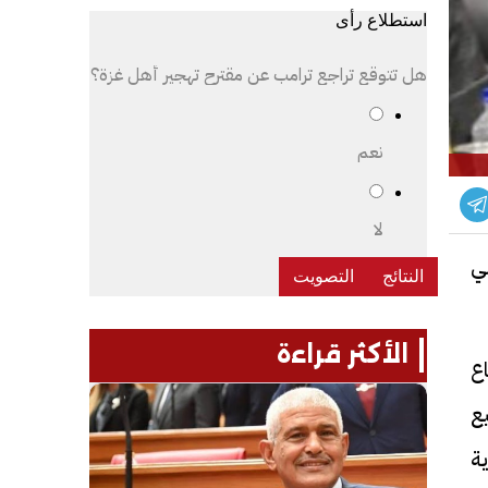
استطلاع رأى
هل تتوقع تراجع ترامب عن مقترح تهجير أهل غزة؟
نعم
لا
ي
الأكثر قراءة
ع
يع
ة