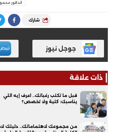
الدكتور محمو
شارك
جوجل نيوز
فيديو
فيديو
ذات علاقة
قبل ما تكتب رغباتك.. اعرف إيه اللي
يناسبك: كلية ولا تخصص؟
الوداع الأخير.. دفن جثامين الضحايا
افتتاح أكبر صر
الأربعة بقرية السعدية في الفيوم
من مجموعك لاهتماماتك.. دليلك لاخت
مليون جنيه