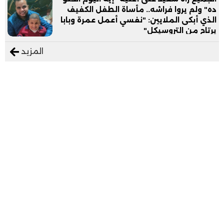
ده" ولم يروا فراشه.. مأساة الطفل الكفيف
الذي أبكى الملايين: "نفسي أعمل عمرة وبابا
يرتاح من التروسيكل"
المزيد