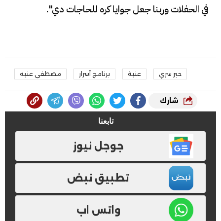
في الحفلات وربنا جعل جوايا كره للحاجات دي".
حبر سري
عنبة
برنامج أسرار
مصطفى عنبه
شارك
تابعنا
جوجل نيوز
تطبيق نبض
واتس اب