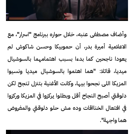
وأضاف مصطفى عنبه، خلال حواره ببرنامج "اسرار"، مع
الاعلامية أميرة بدر، أن حموبيكا وحسن شاكوش لم
يعودا ناجحين كما بدءا بسبب اهتمامهما بالسوشيال
ميديا، قائلا: "هما اهتموا بالسوشيال ميديا ونسيوا
المزيكا اللى نجحوا بيها، وكانت الأغنية بتنزل تنجح لكن
دلوقتي أصبح النجاح أقل وبطلوا يركزوا في المزيكا وركزوا
في افتعال الخنااقات وده مش حلو دلوقتي والمفروض
هما واجهة".