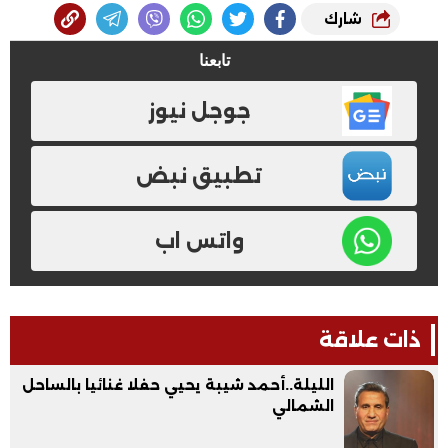
شارك
تابعنا
جوجل نيوز
تطبيق نبض
واتس اب
ذات علاقة
الليلة..أحمد شيبة يحيي حفلا غنائيا بالساحل
الشمالي