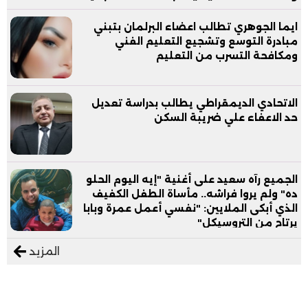
ايما الجوهري تطالب اعضاء البرلمان بتبني
مبادرة التوسع وتشجيع التعليم الفني
ومكافحة التسرب من التعليم
الاتحادي الديمقراطي يطالب بدراسة تعديل
حد الاعفاء علي ضريبة السكن
الجميع رآه سعيد على أغنية "إيه اليوم الحلو
ده" ولم يروا فراشه.. مأساة الطفل الكفيف
الذي أبكى الملايين: "نفسي أعمل عمرة وبابا
يرتاح من التروسيكل"
المزيد