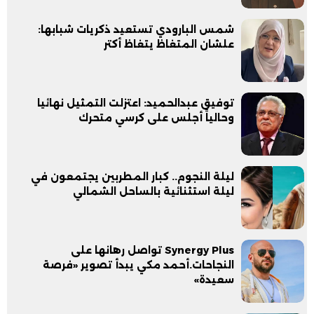
شمس البارودي تستعيد ذكريات شبابها:
علشان المتغاظ يتغاظ أكتر
توفيق عبدالحميد: اعتزلت التمثيل نهائيا
وحالياً أجلس على كرسي متحرك
ليلة النجوم.. كبار المطربين يجتمعون في
ليلة استثنائية بالساحل الشمالي
Synergy Plus تواصل رهانها على
النجاحات.أحمد مكي يبدأ تصوير «فرصة
سعيدة»