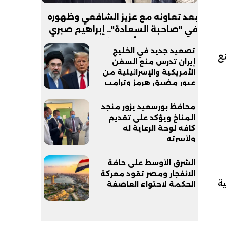
بعد تعاونه مع عزيز الشافعي وظهوره
في "صاحبة السعادة".. إبراهيم صبري
يستعد لإطلاق ألبوم "كلام"
تصعيد جديد في الخليج
ع
إيران تدرس منع السفن
الأمريكية والإسرائيلية من
عبور مضيق هرمز وترامب
يدعم وزير دفاعه
محافظ بورسعيد يزور منجد
المناخ ويؤكد على تقديم
كافه لوحة الرعاية له
ولأسرته
الشرق الأوسط على حافة
الانفجار ومصر تقود معركة
ية
الحكمة لاحتواء العاصفة