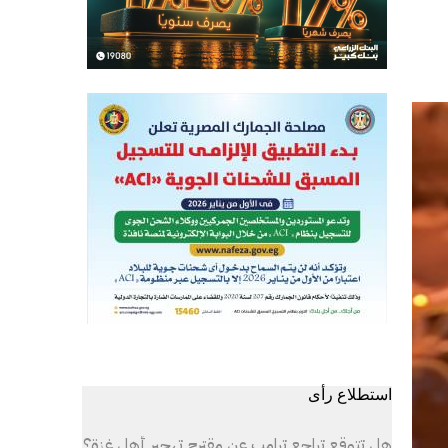
استطلاع رأى
هل تتوقع تراجع ترامب عن مقترح تهجير أهل غزة؟