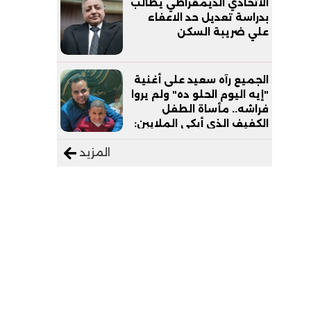
الاتحادي الديمقراطي يطالب
بدراسة تعديل حد الاعفاء
علي ضريبة السكن
الجميع رآه سعيد على أغنية
"إيه اليوم الحلو ده" ولم يروا
فراشه.. مأساة الطفل
الكفيف الذي أبكى الملايين:
"نفسي أعمل عمرة وبابا
المزيد
يرتاح من التروسيكل"