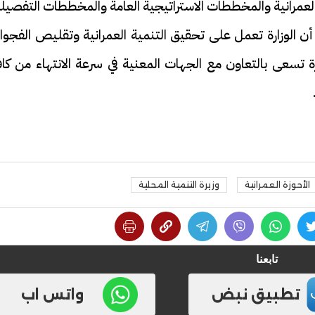
لعمرانية والمخططات الاستراتيجية العامة والمخططات التفصيل
ن الوزارة تعمل على تحقيق التنمية العمرانية وتقليص الفجوا
رة تسعى بالتعاون مع الجهات المعنية في سرعة الانتهاء من كا
فيديو
الأحوزة العمرانية
وزيرة التنمية المحلية
ح ديني في القوصية..
ابني بطل وفخورة بيه.. أول ظهور 
تحفة معمارية بتكلفة تجاوزت 20
عماد سائق التريلا مع والدته بعد
تصدره التريند| فيديو
تابعنا
تطبيق نبض
واتس اب