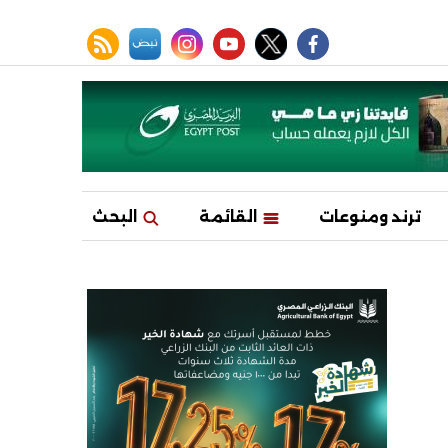
facebook
twitter
youtube
نبض
instagram
rss feed
ترند ومنوعات
القائمة
البحث