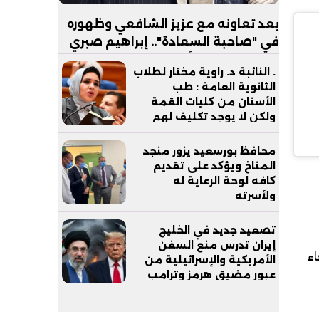
بعد تعاونه مع عزيز الشافعي وظهوره
في "صاحبة السعادة".. إبراهيم صبري
يستعد لإطلاق ألبوم "كلام"
. النائبة د. راوية مختار لطلاب
الثانوية العامة : طب
الأسنان من كليات القمة
ولكن لا يوجد تكليف لهم
بعد التخرج
محافظ بورسعيد يزور منجد
المناخ ويؤكد على تقديم
كافه لوحة الرعاية له
ولأسرته
تصعيد جديد في الخليج
إيران تدرس منع السفن
اء
الأمريكية والإسرائيلية من
عبور مضيق هرمز وترامب
يدعم وزير دفاعه