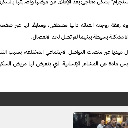
ستجرام" بشكل مفاجئ بعد الإعلان عن مرضها وإصابتها بالسكري
 رفقة زوجته الفنانة داليا مصطفى، ومتابعًا لها عبر صفحته
هو إلا مشكلة بسيطة بينهما لم تصل لحد الانفصال.
فيديو
يديا عبر منصات التواصل الاجتماعي المختلفة، بسبب التنم
س مادة عن المشاعر الإنسانية التي يتعرض لها مريض السكر
ح ديني في القوصية..
ابني بطل وفخورة بيه.. أول ظهور 
تحفة معمارية بتكلفة تجاوزت 20
عماد سائق التريلا مع والدته بعد
تصدره التريند| فيديو