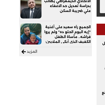
الاتحادي الديمقراطي يطالب
بدراسة تعديل حد الاعفاء
علي ضريبة السكن
الجميع رآه سعيد على أغنية
"إيه اليوم الحلو ده" ولم يروا
فراشه.. مأساة الطفل
الكفيف الذي أبكى الملايين:
ل
"نفسي أعمل عمرة وبابا
المزيد
يرتاح من التروسيكل"
نع