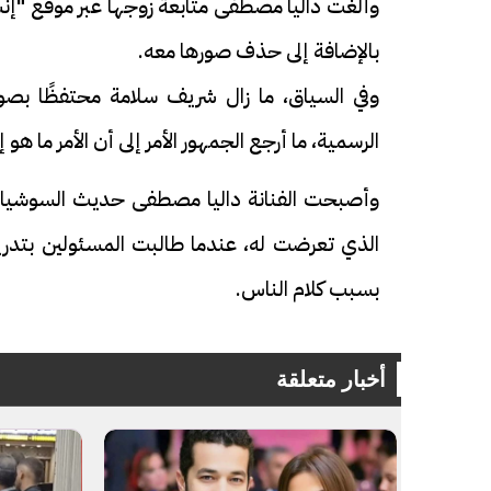
وألغت داليا مصطفى متابعة زوجها عبر موقع "إن
بالإضافة إلى حذف صورها معه.
وفي السياق، ما زال شريف سلامة محتفظًا بصوره
الرسمية، ما أرجع الجمهور الأمر إلى أن الأمر ما 
فيديو
فيديو
وأصبحت الفنانة داليا مصطفى حديث السوشيال م
الذي تعرضت له، عندما طالبت المسئولين بتدري
بسبب كلام الناس.
الوداع الأخير.. دفن جثامين الضحايا
افتتاح أكبر صر
الأربعة بقرية السعدية في الفيوم
أخبار متعلقة
مليون جنيه