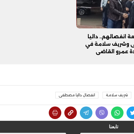
ة انفصالهم.. داليا
وشريف سلامة في
دة عمرو القاضي
شريف سلامة
انفصال داليا مصطفى
تابعنا