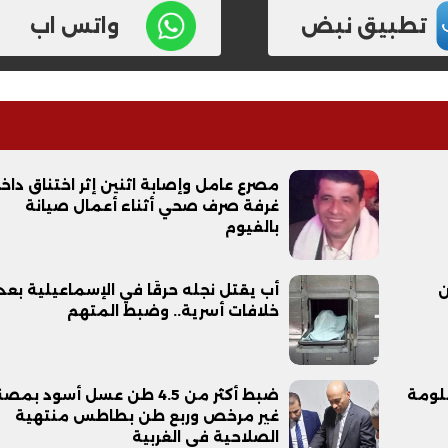
تطبيق نبض
واتس اب
مصرع عامل وإصابة اثنين إثر اختناق داخ
غرفة صرف صحي أثناء أعمال صيانة
بالفيوم
نًا من
أب يقتل نجله حرقًا في الإسماعيلية بعد
خلافات أسرية.. وضبط المتهم
لومة
ضبط أكثر من 4.5 طن عسل أسود بمص
غير مرخص وربع طن بطاطس منتهية
الصلاحية في الغربية