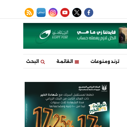
facebook
twitter
youtube
نبض
instagram
rss feed
ترند ومنوعات
القائمة
البحث