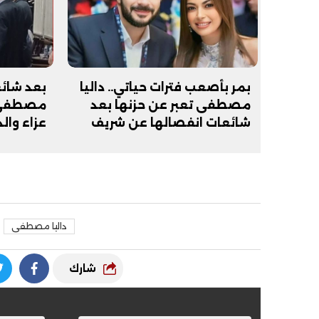
بمر بأصعب فترات حياتي.. داليا
بعد شائع
مصطفى تعبر عن حزنها بعد
مصطفى 
شائعات انفصالها عن شريف
عزاء وال
سلامة
داليا مصطفى
شارك