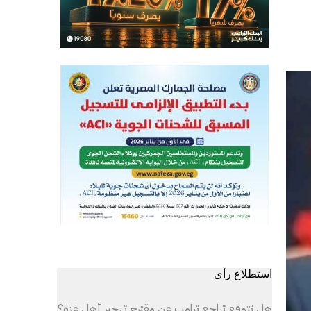
استطلاع رأى
هل تتوقع تراجع ترامب عن مقترح تهجير أهل غزة؟