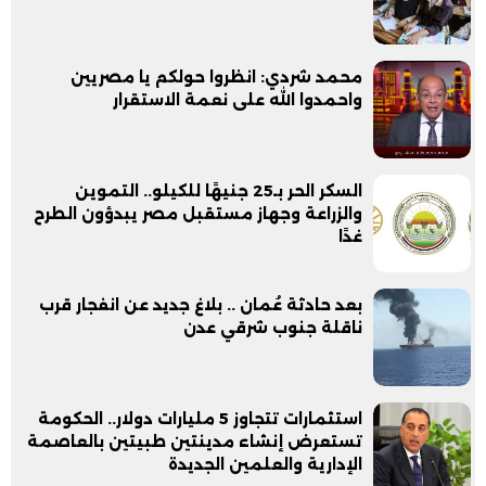
محمد شردي: انظروا حولكم يا مصريين
واحمدوا الله على نعمة الاستقرار
السكر الحر بـ25 جنيهًا للكيلو.. التموين
والزراعة وجهاز مستقبل مصر يبدؤون الطرح
غدًا
بعد حادثة عُمان .. بلاغ جديد عن انفجار قرب
ناقلة جنوب شرقي عدن
استثمارات تتجاوز 5 مليارات دولار.. الحكومة
تستعرض إنشاء مدينتين طبيتين بالعاصمة
الإدارية والعلمين الجديدة