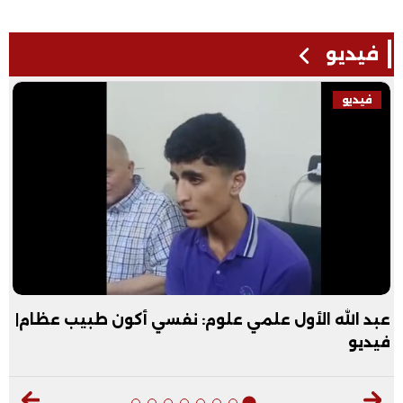
فيديو
فيديو
لمي علوم: نفسي أكون طبيب عظام|
"عقبال العريس يا س
الثانية علمي بالثان