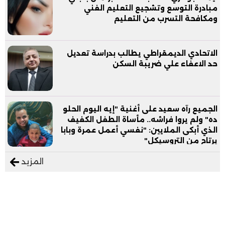
مبادرة التوسع وتشجيع التعليم الفني
ومكافحة التسرب من التعليم
الاتحادي الديمقراطي يطالب بدراسة تعديل
حد الاعفاء علي ضريبة السكن
الجميع رآه سعيد على أغنية "إيه اليوم الحلو
ده" ولم يروا فراشه.. مأساة الطفل الكفيف
الذي أبكى الملايين: "نفسي أعمل عمرة وبابا
يرتاح من التروسيكل"
المزيد