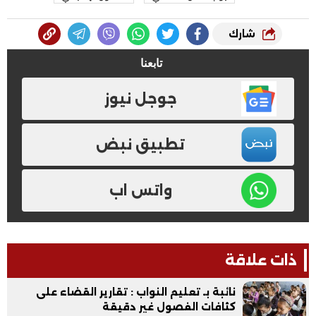
شارك
تابعنا
جوجل نيوز
تطبيق نبض
واتس اب
ذات علاقة
نائبة بـ تعليم النواب : تقارير القضاء على
كثافات الفصول غير دقيقة