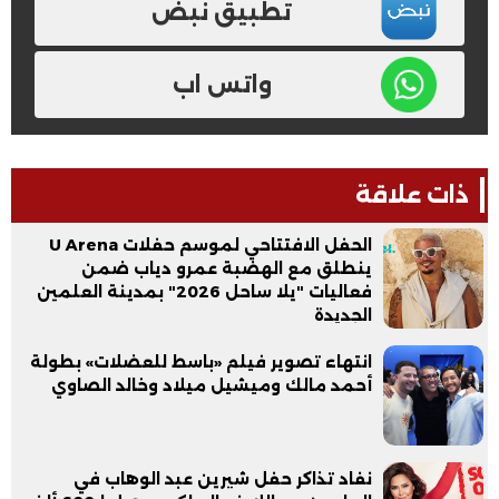
تطبيق نبض
واتس اب
ذات علاقة
الحفل الافتتاحي لموسم حفلات U Arena
ينطلق مع الهضبة عمرو دياب ضمن
فعاليات "يلا ساحل 2026" بمدينة العلمين
الجديدة
انتهاء تصوير فيلم «باسط للعضلات» بطولة
أحمد مالك وميشيل ميلاد وخالد الصاوي
نفاد تذاكر حفل شيرين عبد الوهاب في