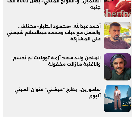
العلمين.. و«اللاونج الملكي» يصل لـ600 ألف
جنيه
أحمد عبدالله: «محمود الطيار» مختلف..
والعمل مع دياب ومحمد عبدالسلام شجعني
على المشاركة
الملحن وليد سعد: أزمة تووليت لم تُحسم..
والأغنية ما زالت مقفولة
ساموزين.. يطرح "عيشني" عنوان الميني
ألبوم