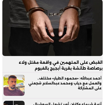
القبض على المتهمين في واقعة مقتل ولاء
برصاصة طائشة بقرية أبجيج بالفيوم
أحمد عبدالله: «محمود الطيار» مختلف..
والعمل مع دياب ومحمد عبدالسلام شجعني
على المشاركة
أزمة شيماء وكابتن أوبر تشعل السوشيال