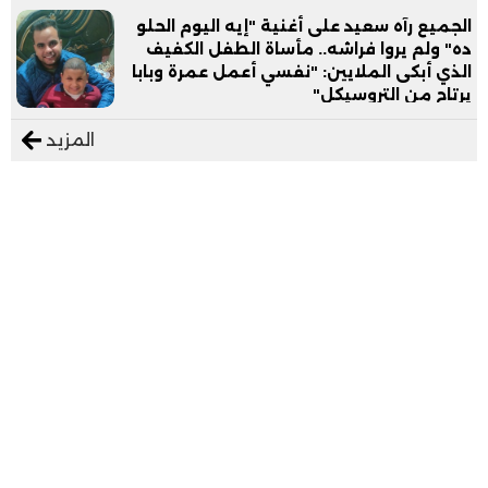
الجميع رآه سعيد على أغنية "إيه اليوم الحلو
ده" ولم يروا فراشه.. مأساة الطفل الكفيف
الذي أبكى الملايين: "نفسي أعمل عمرة وبابا
يرتاح من التروسيكل"
المزيد