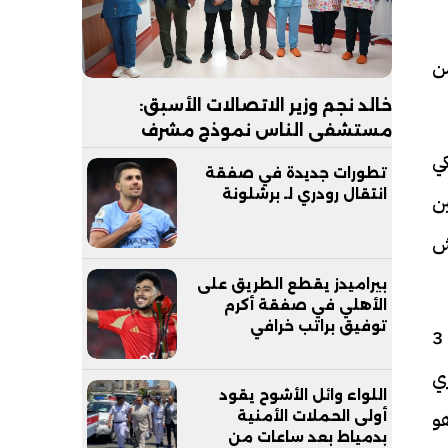
ن
خالد نجم وزير الاتصالات الأسبق:
مستشفى الناس نموذج مشرف
للرعاية الصحية المجانية يجب
ي
تطورات جديدة في صفقة
مساندته
انتقال رودري لـ برشلونة
ن
ش
بيراميدز يقطع الطريق على
الأهلي في صفقة أكرم
توفيق براتب خرافي
وأضافت: قولتله ليه بتقول عليها متشيلش نص فيلم؟ قالي متنفعش، قولتله طيب مين اللي يشيل، قالي أسماء 3
ي
اللواء وائل الأشوح يقود
و
أولى الحملات الأمنية
بدمياط بعد ساعات من