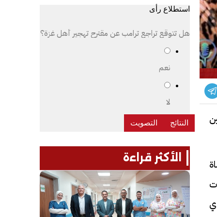
استطلاع رأى
هل تتوقع تراجع ترامب عن مقترح تهجير أهل غزة؟
نعم
لا
ين
الأكثر قراءة
اة
ت
أي