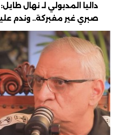
داليا المدبولي لـ نهال طاي
صبري غير مفبركة.. وندم علي