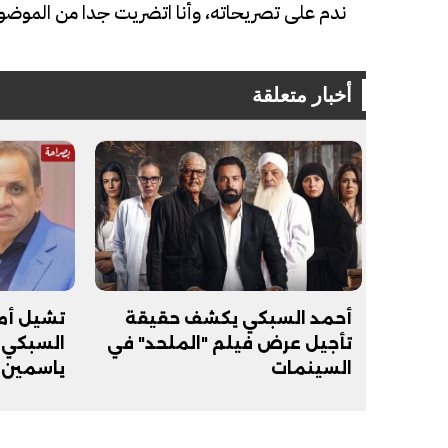
ندم على تصريحاته، وأنا اتضريت جدا من الموضو
أخبار متعلقة
فيديو
فيديو
أحمد السبكي يكشف حقيقة
تشيل أم 
تأجيل عرض فيلم "الملحد" في
السبكي 
السينمات
ياسمين 
الوداع الأخير.. دفن جثامين الضحايا
افتتاح أكبر صر
الأربعة بقرية السعدية في الفيوم
مليون جنيه