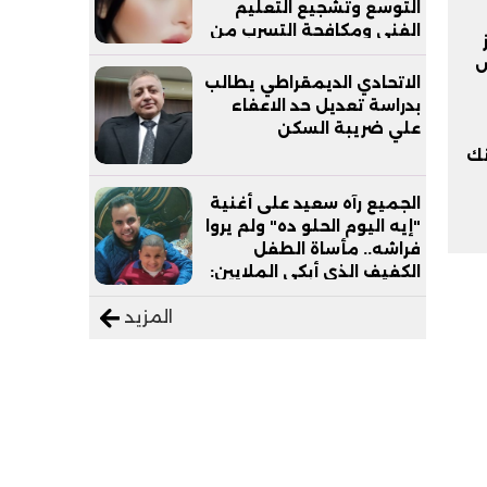
التوسع وتشجيع التعليم
الفني ومكافحة التسرب من
التعليم
ص
الاتحادي الديمقراطي يطالب
بدراسة تعديل حد الاعفاء
علي ضريبة السكن
لبحيرات يسلم 17 تانك
الجميع رآه سعيد على أغنية
"إيه اليوم الحلو ده" ولم يروا
فراشه.. مأساة الطفل
الكفيف الذي أبكى الملايين:
"نفسي أعمل عمرة وبابا
المزيد
يرتاح من التروسيكل"