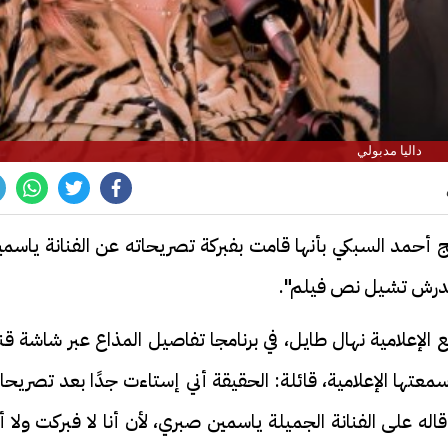
داليا مدبولي
نتج أحمد السبكي بأنها قامت بفبركة تصريحاته عن الفنانة ياسم
متقدرش تشيل نص فيلم".
 الإعلامية نهال طايل، في برنامجا تفاصيل المذاع عبر شاشة قن
تها الإعلامية، قائلة: الحقيقة أني إستاءت جدًا بعد تصريحا
قاله على الفنانة الجميلة ياسمين صبري، لأن أنا لا فبركت ولا 