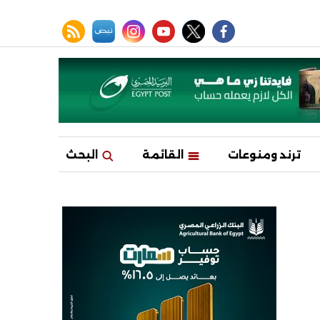
facebook
twitter
youtube
نبض
instagram
rss feed
ترند ومنوعات
القائمة
البحث