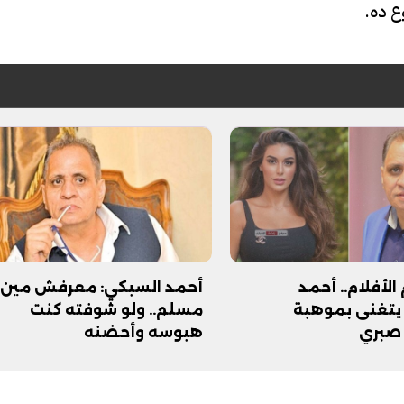
ع ده.
فيديو
الأفلام.. أحمد
أحمد السبكي: معرفش مين
يتغنى بموهبة
مسلم.. ولو شوفته كنت
صبري
هبوسه وأحضنه
ح ديني في القوصية..
ابني بطل وفخورة بيه.. أول ظهور 
تحفة معمارية بتكلفة تجاوزت 20
عماد سائق التريلا مع والدته بعد
تصدره التريند| فيديو