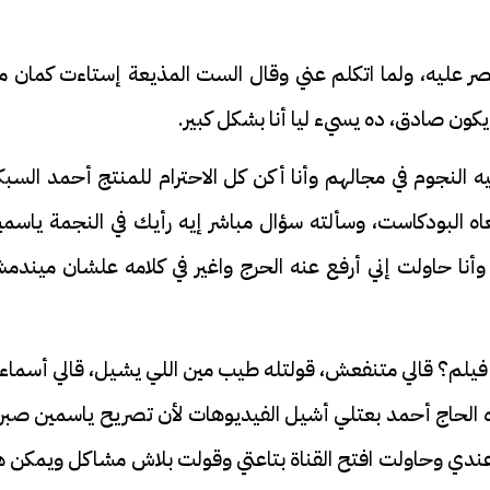
ُصر عليه، ولما اتكلم عني وقال الست المذيعة إستاءت كمان م
 يكون صادق، ده يسيء ليا أنا بشكل كبير.
النجوم في مجالهم وأنا أكن كل الاحترام للمنتج أحمد السبك
اه البودكاست، وسألته سؤال مباشر إيه رأيك في النجمة ياسمي
نا حاولت إني أرفع عنه الحرج واغير في كلامه علشان ميندم
ده الحاج أحمد بعتلي أشيل الفيديوهات لأن تصريح ياسمين صبر
 عندي وحاولت افتح القناة بتاعتي وقولت بلاش مشاكل ويمكن ه