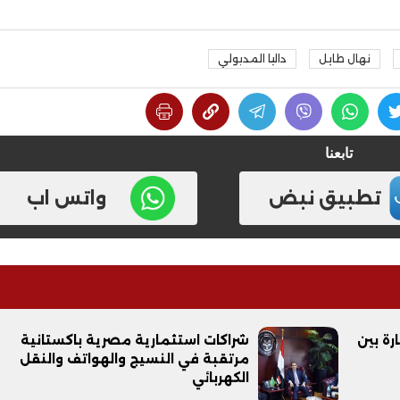
نهال طايل
داليا المدبولي
تابعنا
تطبيق نبض
واتس اب
لتجارة بين
شراكات استثمارية مصرية باكستانية
مرتقبة في النسيج والهواتف والنقل
الكهربائي