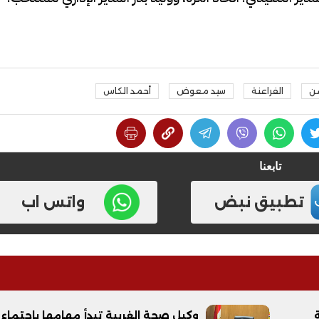
ن
الفراعنة
سيد معوض
أحمد الكاس
فيديو
تابعنا
تطبيق نبض
واتس اب
ح ديني في القوصية..
ابني بطل وفخورة بيه.. أول ظهور 
تحفة معمارية بتكلفة تجاوزت 20
عماد سائق التريلا مع والدته بعد
تصدره التريند| فيديو
وكيل صحة الغربية تبدأ مهامها باجتماع