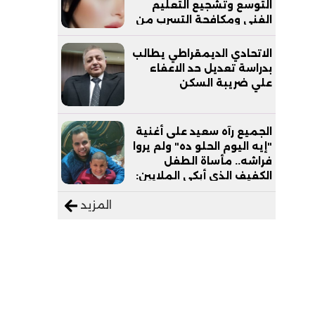
التوسع وتشجيع التعليم
الفني ومكافحة التسرب من
التعليم
الاتحادي الديمقراطي يطالب
بدراسة تعديل حد الاعفاء
علي ضريبة السكن
الجميع رآه سعيد على أغنية
"إيه اليوم الحلو ده" ولم يروا
فراشه.. مأساة الطفل
الكفيف الذي أبكى الملايين:
"نفسي أعمل عمرة وبابا
المزيد
يرتاح من التروسيكل"