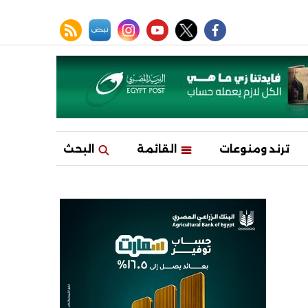
facebook
twitter
youtube
نبض
instagram
rss feed
ترند ومنوعات
القائمة
البحث