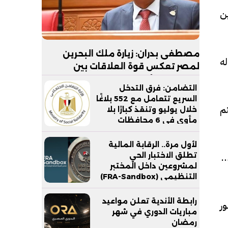
ن
مصطفى بدران: زيارة ملك البحرين
ه
لمصر تعكس قوة العلاقات بين
البلدين.. والأمن القومي الخليجي جزء
التضامن: فرق التدخل
لا يتجزأ من الأمن القومي المصري
السريع تتعامل مع 552 بلاغًا
م
خلال يوليو وتنقذ كبارًا بلا
مأوى في 6 محافظات
لأول مرة.. الرقابة المالية
1 مارس المقبل،
تطلق الاختبار الحي
لمشروعين داخل المختبر
التنظيمي (FRA-Sandbox)
رابطة الأندية تعلن مواعيد
ور
مباريات الدوري في شهر
رمضان